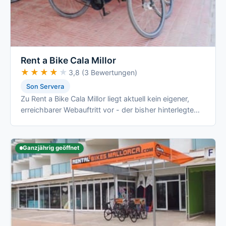
Rent a Bike Cala Millor
★★★★★
★★★★★
3,8 (3 Bewertungen)
Son Servera
Zu Rent a Bike Cala Millor liegt aktuell kein eigener,
erreichbarer Webauftritt vor - der bisher hinterlegte
Link fuehrt nur auf die …
Ganzjährig geöffnet