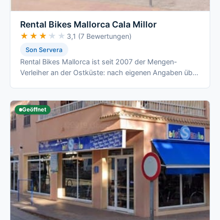
Rental Bikes Mallorca Cala Millor
★★★★★
★★★★★
3,1 (7 Bewertungen)
Son Servera
Rental Bikes Mallorca ist seit 2007 der Mengen-
Verleiher an der Ostküste: nach eigenen Angaben über
700 Räder, Lieferung an jede Adresse …
Geöffnet