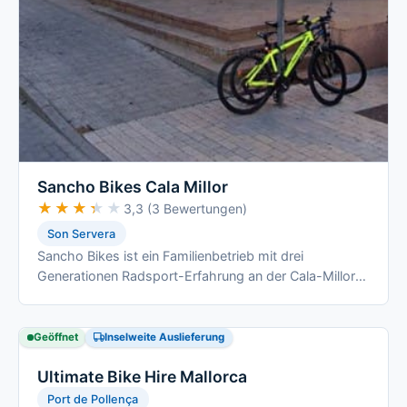
Sancho Bikes Cala Millor
★★★★★
★★★★★
3,3 (3 Bewertungen)
Son Servera
Sancho Bikes ist ein Familienbetrieb mit drei
Generationen Radsport-Erfahrung an der Cala-Millor-
Küste, mit klar aufgeschlüsselten …
Geöffnet
Inselweite Auslieferung
Ultimate Bike Hire Mallorca
Port de Pollença