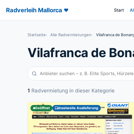
Radverleih Mallorca
♥
Start
A
– Radverl
Startseite
Alle Radvermietungen
Vilafranca de Bonan
Vilafranca de Bo
1
Radvermietung in dieser Kategorie
Geöffnet
Inselweite Auslieferung