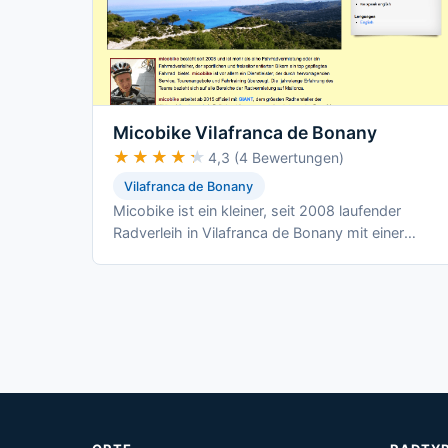
Micobike Vilafranca de Bonany
★★★★★
★★★★★
4,3 (4 Bewertungen)
Vilafranca de Bonany
Micobike ist ein kleiner, seit 2008 laufender
Radverleih in Vilafranca de Bonany mit einer
Flotte aus Giant- und Hercules-Modellen.