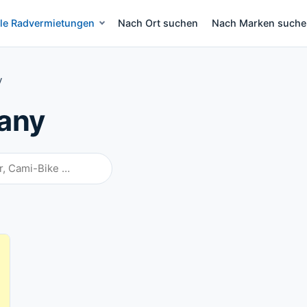
lle Radvermietungen
Nach Ort suchen
Nach Marken such
eih Mallorca
y
nany