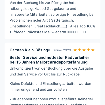
Von der Buchung bis zur Rückgabe hat alles
reibungslos geklappt! Gut gelaunte und
hilfsbereite Mitarbeiter, sofortige Hilfestellung bei
Problemchen jeder Art ( Satteltausch,
Einstellungen, Ersatzschlauch……) Alles Top 100%
zufrieden. Nächstes Mal wieder!!! 👍🏻👍🏻🚴🏻🚴🏼‍♂️
Carsten Klein-Bösing
★★★★★
★★★★★
6. Januar 2020
Bester Service und nettester Radverleiher
bei 15 Jahren Mallorcaradsporterfahrung
Unkompliziert von der Buchung über die Ausgabe
und den Service vor Ort bis zur Rückgabe.
Kleine Defekte und Einstellungsarbeiten wurden
immer umgehend und zur vollsten
Zufriedenheit behoben bzw. ausgeführt. Keinerlei
Beanstandungen oder negatives zu berichten.