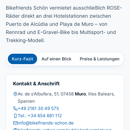
Bikefriends Schön vermietet ausschließlich ROSE-
Räder direkt an drei Hotelstationen zwischen
Puerto de Alcúdia und Playa de Muro – von
Rennrad und E-Gravel-Bike bis Multisport- und
Trekking-Modell.
Kurz-Fazit
Auf einen Blick
Preise & Leistungen
Ü
Kontakt & Anschrift
Adresse:
Av. de s'Albufera, 51, 07458
Muro
, Illes Balears,
Spanien
Telefon:
+49 2161 30 49 575
Mobil:
Tel.: +34 654 681 112
E-Mail:
info@bikefriends-schon.de
Website: