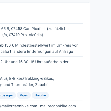
a 65 B, 07458 Can Picafort (zusätzliche
 s/n, 07410 Pto. Alcúdia)
ab 150 € Mindestbestellwert im Umkreis von
cafort; andere Entfernungen auf Anfrage
–12 Uhr und 16:30–18 Uhr; außerhalb der
lu), E-Bikes/Trekking-eBikes,
g- und Tourenräder, Zubehör
rössiger
Viper
Haibike
o@mallorcaonbike.com · mallorcaonbike.com