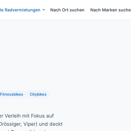
lle Radvermietungen
Nach Ort suchen
Nach Marken such
eih Mallorca
Fitnessbikes
Citybikes
ter Verleih mit Fokus auf
rössiger, Viper) und deckt