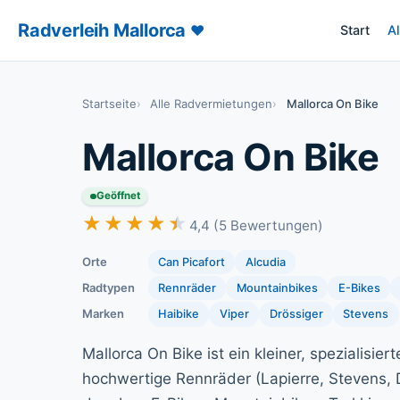
Radverleih Mallorca
♥
Start
A
– Radverl
Startseite
Alle Radvermietungen
Mallorca On Bike
Mallorca On Bike
Geöffnet
★★★★★
★★★★★
4,4 (5 Bewertungen)
Orte
Can Picafort
Alcudia
Radtypen
Rennräder
Mountainbikes
E-Bikes
Marken
Haibike
Viper
Drössiger
Stevens
Mallorca On Bike ist ein kleiner, spezialisier
hochwertige Rennräder (Lapierre, Stevens, D