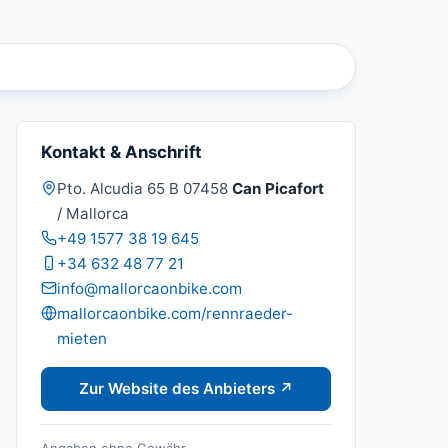
Kontakt & Anschrift
Adresse:
Pto. Alcudia 65 B 07458
Can Picafort
/ Mallorca
Telefon:
+49 1577 38 19 645
Mobil:
+34 632 48 77 21
E-Mail:
info@mallorcaonbike.com
Website:
mallorcaonbike.com/rennraeder-
mieten
Zur Website des Anbieters ↗