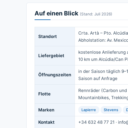
Auf einen Blick
(Stand: Juli 2026)
Crta. Artà – Pto. Alcúdi
Standort
Abholstation: Av. Mexico
kostenlose Anlieferung 
Liefergebiet
10 km um Alcúdia/Can Pi
in der Saison täglich 9
Öffnungszeiten
Saison auf Anfrage
Rennräder (Carbon und A
Flotte
Mountainbikes, Trekkin
Marken
Lapierre
Stevens
D
Kontakt
+34 632 48 77 21 · inf