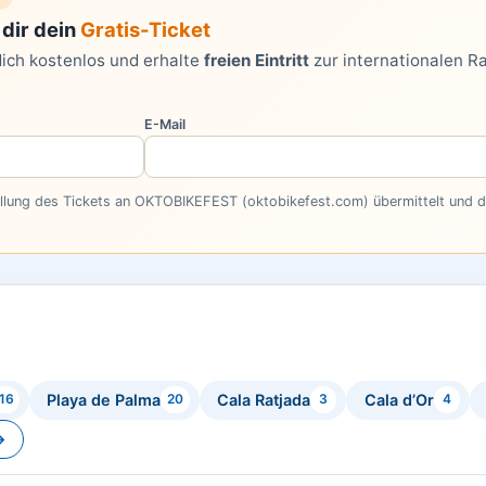
dir dein
Gratis-Ticket
dich kostenlos und erhalte
freien Eintritt
zur internationalen R
E-Mail
ellung des Tickets an OKTOBIKEFEST (oktobikefest.com) übermittelt und do
Playa de Palma
Cala Ratjada
Cala d’Or
16
20
3
4
→