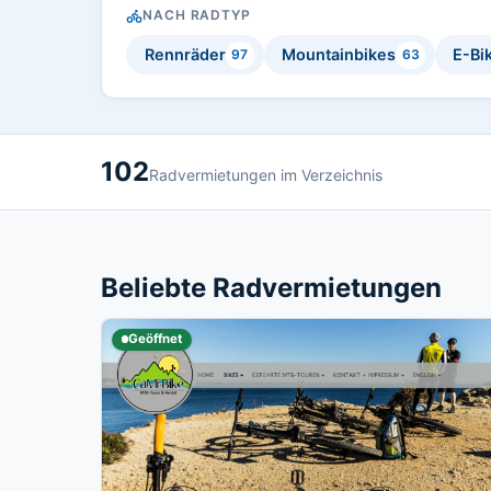
NACH RADTYP
Rennräder
Mountainbikes
E-Bi
97
63
102
Radvermietungen im Verzeichnis
Beliebte Radvermietungen
Geöffnet