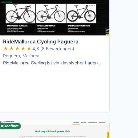
RideMallorca Cycling Paguera
★★★★★
★★★★★
4,8 (8 Bewertungen)
Peguera, Mallorca
RideMallorca Cycling ist ein klassischer Laden-Verleih am Bulevar de Peguera: Du holst Dein Rad im Shop ab, dort wird es Dir angepasst – …
Geöffnet