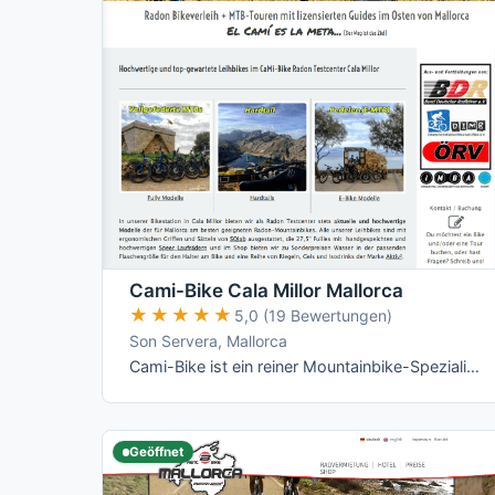
Cami-Bike Cala Millor Mallorca
★★★★★
★★★★★
5,0 (19 Bewertungen)
Son Servera, Mallorca
Cami-Bike ist ein reiner Mountainbike-Spezialist an der Ostküste: Hardtail, Fully und die jeweiligen E-Varianten von Merida, dazu geführte …
Geöffnet