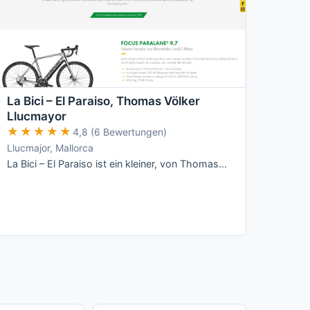
La Bici – El Paraiso, Thomas Völker
Llucmayor
★★★★★
★★★★★
4,8 (6 Bewertungen)
Llucmajor, Mallorca
La Bici – El Paraiso ist ein kleiner, von Thomas Völker persönlich geführter Radverleih in Llucmajor mit Fokus auf Focus-Räder (Rennrad, …