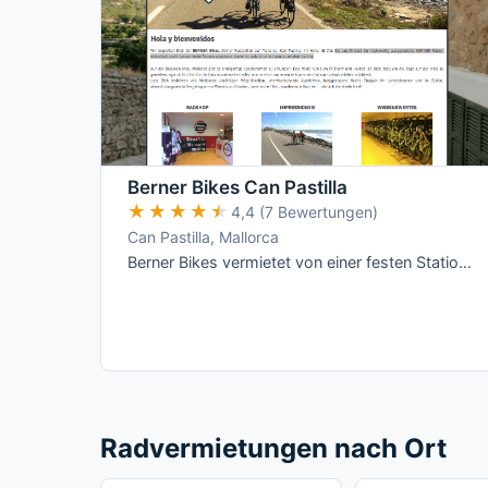
Berner Bikes Can Pastilla
★★★★★
★★★★★
4,4 (7 Bewertungen)
Can Pastilla, Mallorca
Berner Bikes vermietet von einer festen Station im Hotel THB El Cid an der Playa de Palma aus eine reine Rennrad- und E-Rennrad-Flotte mit …
Radvermietungen nach Ort