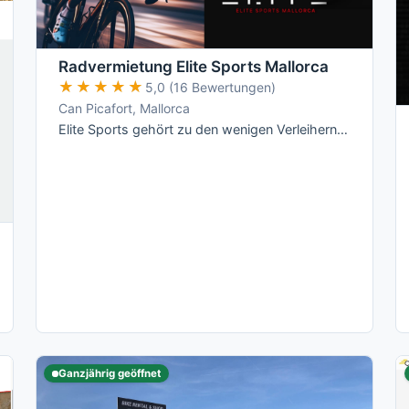
Radvermietung Elite Sports Mallorca
★★★★★
★★★★★
5,0 (16 Bewertungen)
Can Picafort, Mallorca
Elite Sports gehört zu den wenigen Verleihern auf Mallorca mit echten All-Inclusive-Preisen: Versicherung, Radanpassung, Zubehör und …
Ganzjährig geöffnet