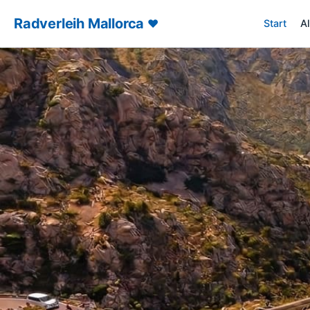
Radverleih Mallorca
♥
Start
A
– Radverl