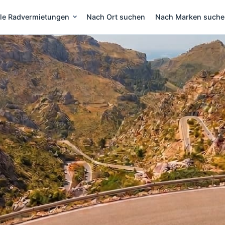
lle Radvermietungen
Nach Ort suchen
Nach Marken such
eih Mallorca