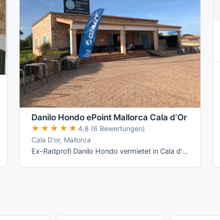
Danilo Hondo ePoint Mallorca Cala d’Or
★★★★★
★★★★★
4,8 (6 Bewertungen)
Cala D'or, Mallorca
Ex-Radprofi Danilo Hondo vermietet in Cala d’Or Giant- und Liv-Räder – vom Rennrad über Mountainbike bis zum E-Bike – und betreibt dort ein …