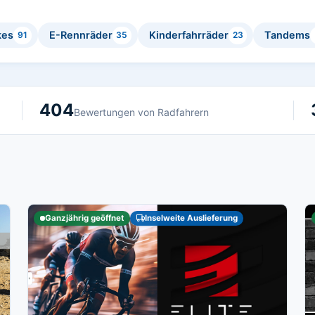
kes
E-Rennräder
Kinderfahrräder
Tandems
91
35
23
404
Bewertungen von Radfahrern
Ganzjährig geöffnet
Inselweite Auslieferung