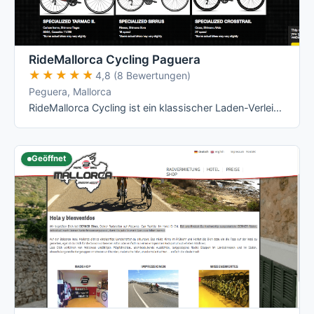
RideMallorca Cycling Paguera
★★★★★
★★★★★
4,8 (8 Bewertungen)
Peguera, Mallorca
RideMallorca Cycling ist ein klassischer Laden-Verleih am Bulevar de Peguera: Du holst Dein Rad im Shop ab, dort wird es Dir angepasst – …
Geöffnet