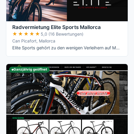
Radvermietung Elite Sports Mallorca
★★★★★
★★★★★
5,0 (16 Bewertungen)
Can Picafort, Mallorca
Elite Sports gehört zu den wenigen Verleihern auf Mallorca mit echten All-Inclusive-Preisen: Versicherung, Radanpassung, Zubehör und …
Ganzjährig geöffnet