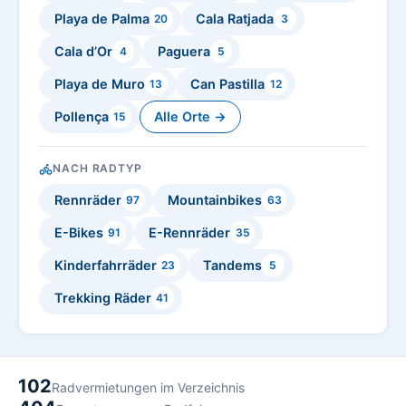
Playa de Palma
Cala Ratjada
20
3
Cala d’Or
Paguera
4
5
Playa de Muro
Can Pastilla
13
12
Pollença
Alle Orte →
15
NACH RADTYP
Rennräder
Mountainbikes
97
63
E-Bikes
E-Rennräder
91
35
Kinderfahrräder
Tandems
23
5
Trekking Räder
41
102
Radvermietungen im Verzeichnis