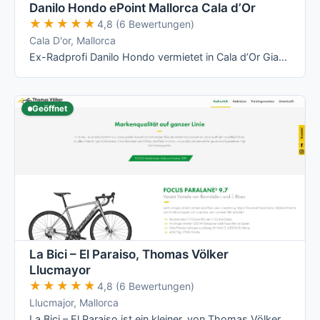
Danilo Hondo ePoint Mallorca Cala d’Or
★★★★★
★★★★★
4,8 (6 Bewertungen)
Cala D'or, Mallorca
Ex-Radprofi Danilo Hondo vermietet in Cala d’Or Giant- und Liv-Räder – vom Rennrad über Mountainbike bis zum E-Bike – und betreibt dort ein …
Geöffnet
La Bici – El Paraiso, Thomas Völker
Llucmayor
★★★★★
★★★★★
4,8 (6 Bewertungen)
Llucmajor, Mallorca
La Bici – El Paraiso ist ein kleiner, von Thomas Völker persönlich geführter Radverleih in Llucmajor mit Fokus auf Focus-Räder (Rennrad, …