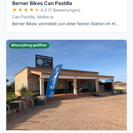
Berner Bikes Can Pastilla
★★★★★
★★★★★
4,4 (7 Bewertungen)
Can Pastilla, Mallorca
Berner Bikes vermietet von einer festen Station im Hotel THB El Cid an der Playa de Palma aus eine reine Rennrad- und E-Rennrad-Flotte mit …
Ganzjährig geöffnet