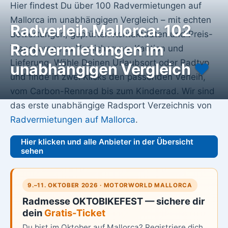
Hier findest Du über 100 Radvermietungen auf
Mallorca im unabhängigen Vergleich – mit echten
Radverleih Mallorca: 102
Bewertungen, geprüften Kontaktdaten und Preis-
Radvermietungen im
Transparenz zu Versicherung, Kaution und
Lieferung. Wähle Deinen Urlaubsort oder Radtyp
unabhängigen Vergleich
♥️
und finde in zwei Klicks den passenden Verleih,
vom Carbon-Rennrad bis zum Kinderrad. Wir sind
das erste unabhängige Radsport Verzeichnis von
Radvermietungen auf Mallorca
.
Hier klicken und alle Anbieter in der Übersicht
sehen
9.–11. OKTOBER 2026 · MOTORWORLD MALLORCA
Radmesse OKTOBIKEFEST — sichere dir
dein
Gratis-Ticket
Du bist im Oktober auf Mallorca? Registriere dich