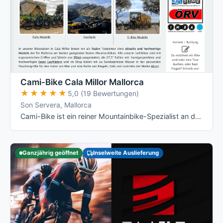
Cami-Bike Cala Millor Mallorca
★★★★★
★★★★★
5,0 (19 Bewertungen)
Son Servera, Mallorca
Cami-Bike ist ein reiner Mountainbike-Spezialist an der Ostküste: Hardtail, Fully und die jeweiligen E-Varianten von Merida, dazu geführte …
Ganzjährig geöffnet
Inselweite Auslieferung