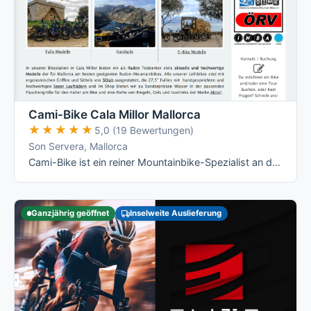
Cami-Bike Cala Millor Mallorca
★★★★★
★★★★★
5,0 (19 Bewertungen)
Son Servera, Mallorca
Cami-Bike ist ein reiner Mountainbike-Spezialist an der Ostküste: Hardtail, Fully und die jeweiligen E-Varianten von Merida, dazu geführte …
Ganzjährig geöffnet
Inselweite Auslieferung