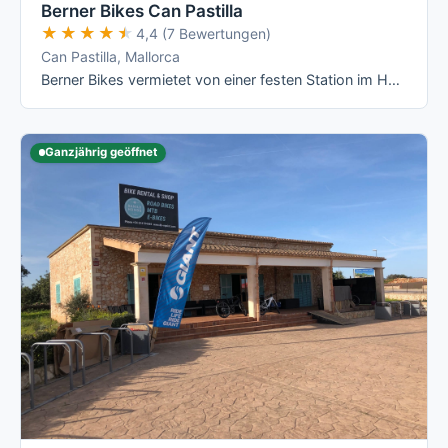
Berner Bikes Can Pastilla
★★★★★
★★★★★
4,4 (7 Bewertungen)
Can Pastilla, Mallorca
Berner Bikes vermietet von einer festen Station im Hotel THB El Cid an der Playa de Palma aus eine reine Rennrad- und E-Rennrad-Flotte mit …
Ganzjährig geöffnet