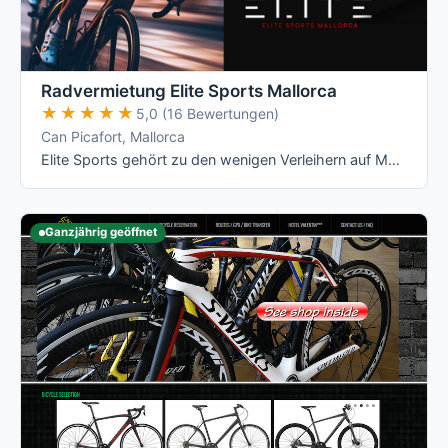
Radvermietung Elite Sports Mallorca
★★★★★
★★★★★
5,0 (16 Bewertungen)
Can Picafort, Mallorca
Elite Sports gehört zu den wenigen Verleihern auf Mallorca mit echten All-Inclusive-Preisen: Versicherung, Radanpassung, Zubehör und …
Ganzjährig geöffnet