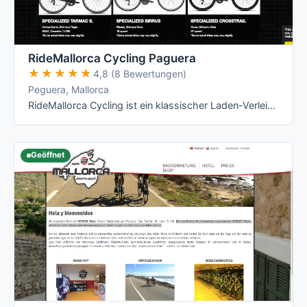
RideMallorca Cycling Paguera
★★★★★
★★★★★
4,8 (8 Bewertungen)
Peguera, Mallorca
RideMallorca Cycling ist ein klassischer Laden-Verleih am Bulevar de Peguera: Du holst Dein Rad im Shop ab, dort wird es Dir angepasst – …
Geöffnet