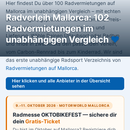
Hier findest Du über 100 Radvermietungen auf
Mallorca im unabhängigen Vergleich – mit echten
Radverleih Mallorca: 102
Bewertungen, geprüften Kontaktdaten und Preis-
Radvermietungen im
Transparenz zu Versicherung, Kaution und
Lieferung. Wähle Deinen Urlaubsort oder Radtyp
unabhängigen Vergleich
♥️
und finde in zwei Klicks den passenden Verleih,
vom Carbon-Rennrad bis zum Kinderrad. Wir sind
das erste unabhängige Radsport Verzeichnis von
Radvermietungen auf Mallorca
.
Hier klicken und alle Anbieter in der Übersicht
sehen
9.–11. OKTOBER 2026 · MOTORWORLD MALLORCA
Radmesse OKTOBIKEFEST — sichere dir
dein
Gratis-Ticket
Du bist im Oktober auf Mallorca? Registriere dich