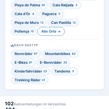
Playa de Palma
Cala Ratjada
20
3
Cala d’Or
Paguera
4
5
Playa de Muro
Can Pastilla
13
12
Pollença
Alle Orte →
15
NACH RADTYP
Rennräder
Mountainbikes
97
63
E-Bikes
E-Rennräder
91
35
Kinderfahrräder
Tandems
23
5
Trekking Räder
41
102
Radvermietungen im Verzeichnis