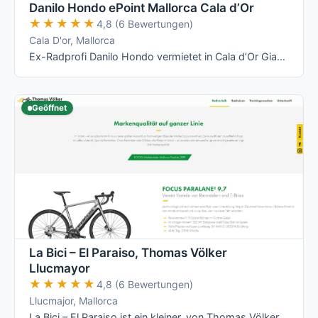
Danilo Hondo ePoint Mallorca Cala d’Or
★★★★★
★★★★★
4,8 (6 Bewertungen)
Cala D'or, Mallorca
Ex-Radprofi Danilo Hondo vermietet in Cala d’Or Giant- und Liv-Räder – vom Rennrad über Mountainbike bis zum E-Bike – und betreibt dort ein …
Geöffnet
La Bici – El Paraiso, Thomas Völker
Llucmayor
★★★★★
★★★★★
4,8 (6 Bewertungen)
Llucmajor, Mallorca
La Bici – El Paraiso ist ein kleiner, von Thomas Völker persönlich geführter Radverleih in Llucmajor mit Fokus auf Focus-Räder (Rennrad, …