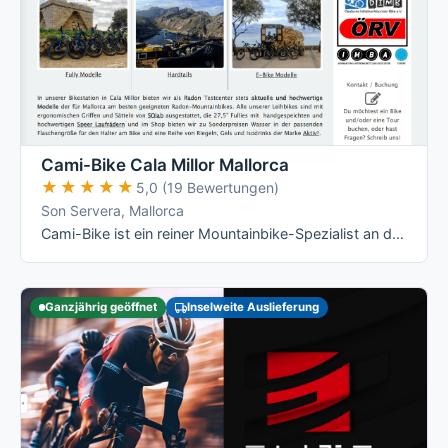
Cami-Bike Cala Millor Mallorca
★★★★★
★★★★★
5,0 (19 Bewertungen)
Son Servera, Mallorca
Cami-Bike ist ein reiner Mountainbike-Spezialist an der Ostküste: Hardtail, Fully und die jeweiligen E-Varianten von Merida, dazu geführte …
Ganzjährig geöffnet
Inselweite Auslieferung