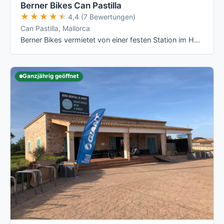
Berner Bikes Can Pastilla
★★★★★
★★★★★
4,4 (7 Bewertungen)
Can Pastilla, Mallorca
Berner Bikes vermietet von einer festen Station im Hotel THB El Cid an der Playa de Palma aus eine reine Rennrad- und E-Rennrad-Flotte mit …
Ganzjährig geöffnet