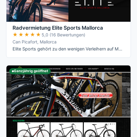
Radvermietung Elite Sports Mallorca
★★★★★
★★★★★
5,0 (16 Bewertungen)
Can Picafort, Mallorca
Elite Sports gehört zu den wenigen Verleihern auf Mallorca mit echten All-Inclusive-Preisen: Versicherung, Radanpassung, Zubehör und …
Ganzjährig geöffnet