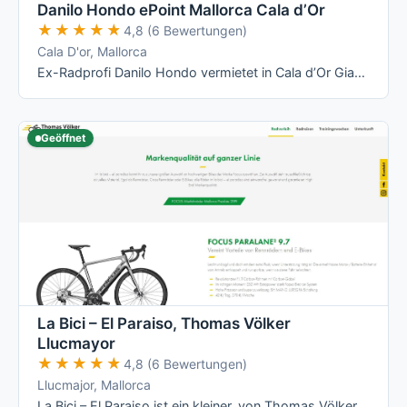
Danilo Hondo ePoint Mallorca Cala d’Or
★★★★★
★★★★★
4,8 (6 Bewertungen)
Cala D'or, Mallorca
Ex-Radprofi Danilo Hondo vermietet in Cala d’Or Giant- und Liv-Räder – vom Rennrad über Mountainbike bis zum E-Bike – und betreibt dort ein …
Geöffnet
La Bici – El Paraiso, Thomas Völker
Llucmayor
★★★★★
★★★★★
4,8 (6 Bewertungen)
Llucmajor, Mallorca
La Bici – El Paraiso ist ein kleiner, von Thomas Völker persönlich geführter Radverleih in Llucmajor mit Fokus auf Focus-Räder (Rennrad, …