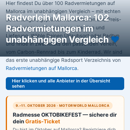
Hier findest Du über 100 Radvermietungen auf
Mallorca im unabhängigen Vergleich – mit echten
Radverleih Mallorca: 102
Bewertungen, geprüften Kontaktdaten und Preis-
Radvermietungen im
Transparenz zu Versicherung, Kaution und
Lieferung. Wähle Deinen Urlaubsort oder Radtyp
unabhängigen Vergleich
♥️
und finde in zwei Klicks den passenden Verleih,
vom Carbon-Rennrad bis zum Kinderrad. Wir sind
das erste unabhängige Radsport Verzeichnis von
Radvermietungen auf Mallorca
.
Hier klicken und alle Anbieter in der Übersicht
sehen
9.–11. OKTOBER 2026 · MOTORWORLD MALLORCA
Radmesse OKTOBIKEFEST — sichere dir
dein
Gratis-Ticket
Du bist im Oktober auf Mallorca? Registriere dich