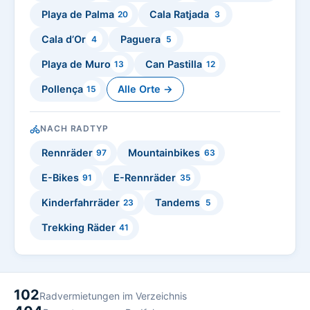
Playa de Palma
Cala Ratjada
20
3
Cala d’Or
Paguera
4
5
Playa de Muro
Can Pastilla
13
12
Pollença
Alle Orte →
15
NACH RADTYP
Rennräder
Mountainbikes
97
63
E-Bikes
E-Rennräder
91
35
Kinderfahrräder
Tandems
23
5
Trekking Räder
41
102
Radvermietungen im Verzeichnis