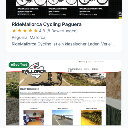
RideMallorca Cycling Paguera
★★★★★
★★★★★
4,8 (8 Bewertungen)
Peguera, Mallorca
RideMallorca Cycling ist ein klassischer Laden-Verleih am Bulevar de Peguera: Du holst Dein Rad im Shop ab, dort wird es Dir angepasst – …
Geöffnet