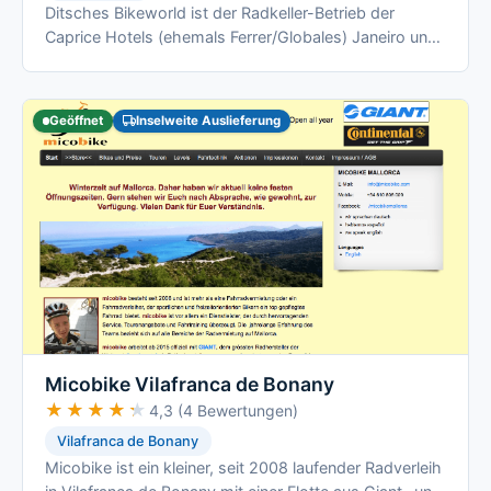
Ditsches Bikeworld ist der Radkeller-Betrieb der
Caprice Hotels (ehemals Ferrer/Globales) Janeiro und
Concord in Can Picafort, seit 2023 …
Geöffnet
Inselweite Auslieferung
Micobike Vilafranca de Bonany
★★★★★
★★★★★
4,3 (4 Bewertungen)
Vilafranca de Bonany
Micobike ist ein kleiner, seit 2008 laufender Radverleih