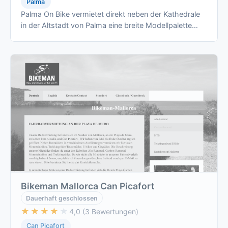
Palma
Palma On Bike vermietet direkt neben der Kathedrale
in der Altstadt von Palma eine breite Modellpalette
vom 10-Euro-City-Rad bis zum …
Bikeman Mallorca Can Picafort
Dauerhaft geschlossen
★★★★★
★★★★★
4,0 (3 Bewertungen)
Can Picafort