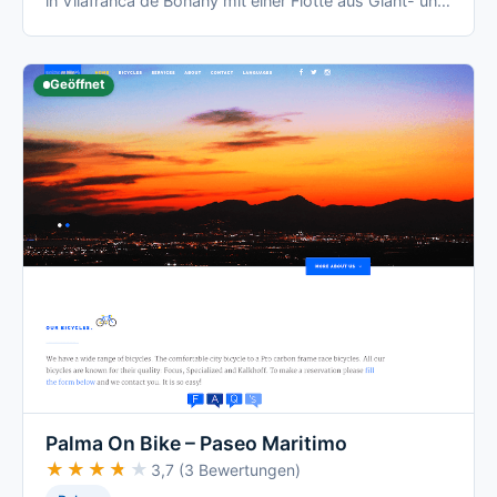
in Vilafranca de Bonany mit einer Flotte aus Giant- und
Hercules-Modellen.
Geöffnet
Palma On Bike – Paseo Maritimo
★★★★★
★★★★★
3,7 (3 Bewertungen)