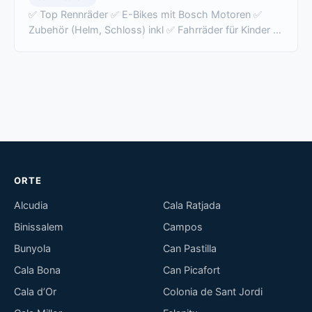
✅ Top Rennräder ✅ E-Bikes mit Bosch Motoren ✅
Zubehör (Helm, Schloss) inkl ✅ Fahrräder für Kinder ✅
Kindersitz (Kinderhelm inkl) buchbar …
ORTE
Alcudia
Cala Ratjada
Binissalem
Campos
Bunyola
Can Pastilla
Cala Bona
Can Picafort
Cala d’Or
Colonia de Sant Jordi