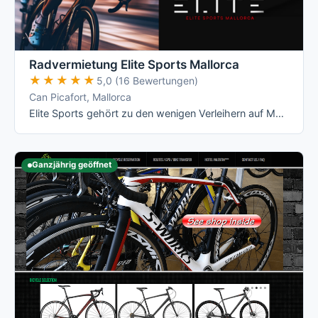
Radvermietung Elite Sports Mallorca
★★★★★
★★★★★
5,0 (16 Bewertungen)
Can Picafort, Mallorca
Elite Sports gehört zu den wenigen Verleihern auf Mallorca mit echten All-Inclusive-Preisen: Versicherung, Radanpassung, Zubehör und …
Ganzjährig geöffnet