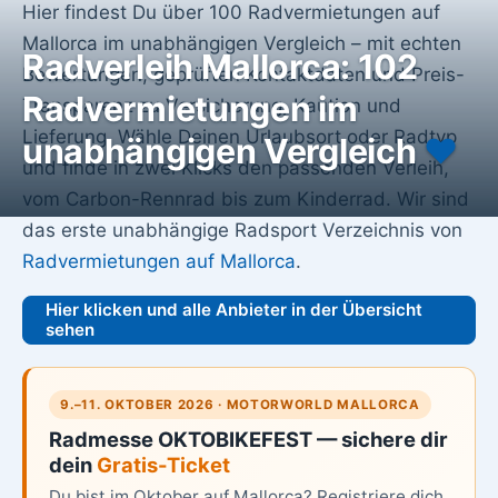
Hier findest Du über 100 Radvermietungen auf
Mallorca im unabhängigen Vergleich – mit echten
Radverleih Mallorca: 102
Bewertungen, geprüften Kontaktdaten und Preis-
Radvermietungen im
Transparenz zu Versicherung, Kaution und
Lieferung. Wähle Deinen Urlaubsort oder Radtyp
unabhängigen Vergleich
♥️
und finde in zwei Klicks den passenden Verleih,
vom Carbon-Rennrad bis zum Kinderrad. Wir sind
das erste unabhängige Radsport Verzeichnis von
Radvermietungen auf Mallorca
.
Hier klicken und alle Anbieter in der Übersicht
sehen
9.–11. OKTOBER 2026 · MOTORWORLD MALLORCA
Radmesse OKTOBIKEFEST — sichere dir
dein
Gratis-Ticket
Du bist im Oktober auf Mallorca? Registriere dich