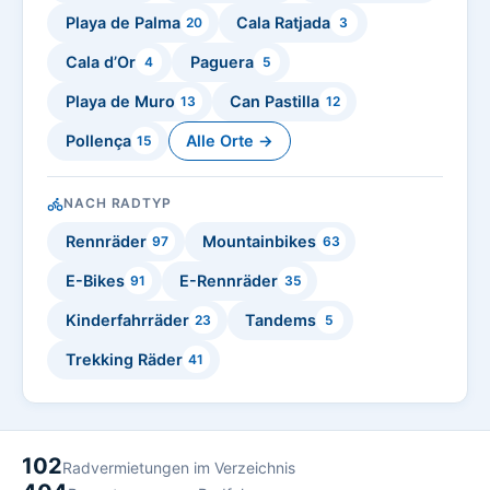
Playa de Palma
Cala Ratjada
20
3
Cala d’Or
Paguera
4
5
Playa de Muro
Can Pastilla
13
12
Pollença
Alle Orte →
15
NACH RADTYP
Rennräder
Mountainbikes
97
63
E-Bikes
E-Rennräder
91
35
Kinderfahrräder
Tandems
23
5
Trekking Räder
41
102
Radvermietungen im Verzeichnis