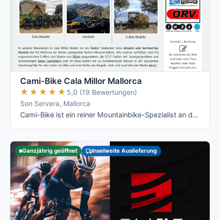
Cami-Bike Cala Millor Mallorca
★★★★★
★★★★★
5,0 (19 Bewertungen)
Son Servera, Mallorca
Cami-Bike ist ein reiner Mountainbike-Spezialist an der Ostküste: Hardtail, Fully und die jeweiligen E-Varianten von Merida, dazu geführte …
Ganzjährig geöffnet
Inselweite Auslieferung