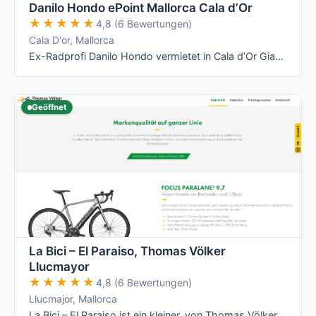
Danilo Hondo ePoint Mallorca Cala d’Or
★★★★★
★★★★★
4,8 (6 Bewertungen)
Cala D'or, Mallorca
Ex-Radprofi Danilo Hondo vermietet in Cala d’Or Giant- und Liv-Räder – vom Rennrad über Mountainbike bis zum E-Bike – und betreibt dort ein …
Geöffnet
La Bici – El Paraiso, Thomas Völker
Llucmayor
★★★★★
★★★★★
4,8 (6 Bewertungen)
Llucmajor, Mallorca
La Bici – El Paraiso ist ein kleiner, von Thomas Völker persönlich geführter Radverleih in Llucmajor mit Fokus auf Focus-Räder (Rennrad, …