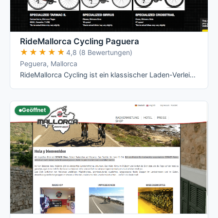
RideMallorca Cycling Paguera
★★★★★
★★★★★
4,8 (8 Bewertungen)
Peguera, Mallorca
RideMallorca Cycling ist ein klassischer Laden-Verleih am Bulevar de Peguera: Du holst Dein Rad im Shop ab, dort wird es Dir angepasst – …
Geöffnet