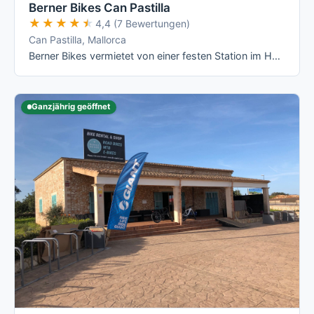
Berner Bikes Can Pastilla
★★★★★
★★★★★
4,4 (7 Bewertungen)
Can Pastilla, Mallorca
Berner Bikes vermietet von einer festen Station im Hotel THB El Cid an der Playa de Palma aus eine reine Rennrad- und E-Rennrad-Flotte mit …
Ganzjährig geöffnet