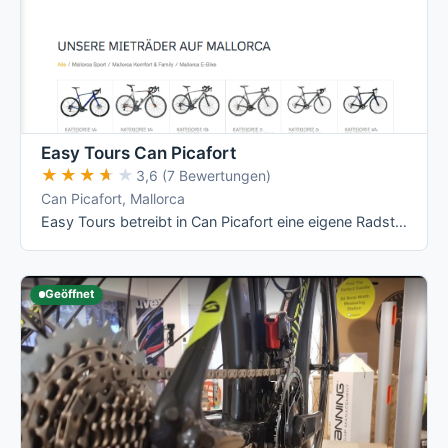
Easy Tours Can Picafort
★★★★★
★★★★★
3,6 (7 Bewertungen)
Can Picafort, Mallorca
Easy Tours betreibt in Can Picafort eine eigene Radstation mit Werkstatt, Radkeller und Waschstation und richtet sich damit klar an …
Geöffnet