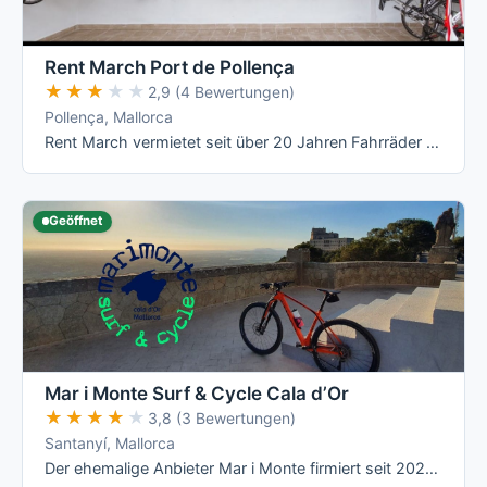
Rent March Port de Pollença
★★★★★
★★★★★
2,9 (4 Bewertungen)
Pollença, Mallorca
Rent March vermietet seit über 20 Jahren Fahrräder direkt im Hafenort Puerto de Pollença und deckt mit Renn-, Mountain-, Trekking-, E- und …
Geöffnet
Mar i Monte Surf & Cycle Cala d’Or
★★★★★
★★★★★
3,8 (3 Bewertungen)
Santanyí, Mallorca
Der ehemalige Anbieter Mar i Monte firmiert seit 2023 als Two Fine Wheels und sitzt heute mit neuem Shop im Zentrum von Cala d'Or statt am …