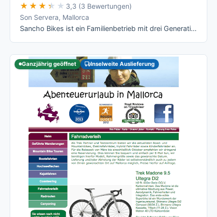
★★★★★
★★★★★
3,3 (3 Bewertungen)
Son Servera, Mallorca
Sancho Bikes ist ein Familienbetrieb mit drei Generationen Radsport-Erfahrung an der Cala-Millor-Küste, mit klar aufgeschlüsselten …
Ganzjährig geöffnet
Inselweite Auslieferung