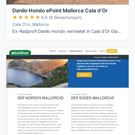
Danilo Hondo ePoint Mallorca Cala d’Or
★★★★★
★★★★★
4,8 (6 Bewertungen)
Cala D'or, Mallorca
Ex-Radprofi Danilo Hondo vermietet in Cala d’Or Giant- und Liv-Räder – vom Rennrad über Mountainbike bis zum E-Bike – und betreibt dort ein …
Geöffnet