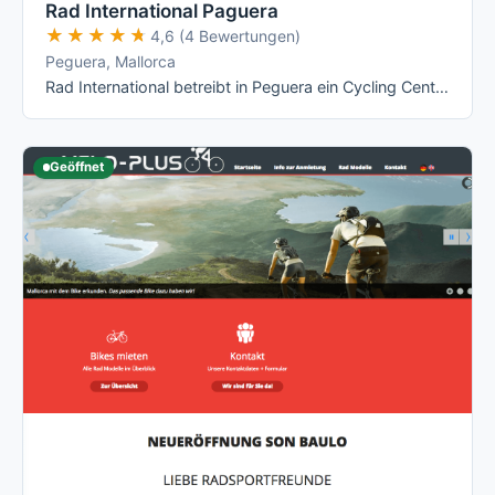
Rad International Paguera
★★★★★
★★★★★
4,6 (4 Bewertungen)
Peguera, Mallorca
Rad International betreibt in Peguera ein Cycling Center mit fast ganzjähriger Öffnung und einer Canyon-lastigen Flotte – vom Alu-Rennrad ab …
Geöffnet