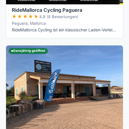
RideMallorca Cycling Paguera
★★★★★
★★★★★
4,8 (8 Bewertungen)
Peguera, Mallorca
RideMallorca Cycling ist ein klassischer Laden-Verleih am Bulevar de Peguera: Du holst Dein Rad im Shop ab, dort wird es Dir angepasst – …
Ganzjährig geöffnet