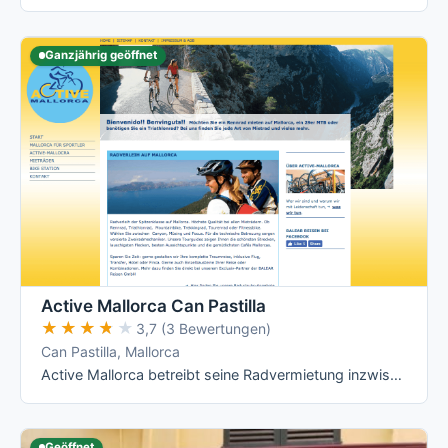
Ganzjährig geöffnet
Active Mallorca Can Pastilla
★★★★★
★★★★★
3,7 (3 Bewertungen)
Can Pastilla, Mallorca
Active Mallorca betreibt seine Radvermietung inzwischen ueberwiegend an Hotelstationen im Norden der Insel (Playa de Muro/Can Picafort, …
Geöffnet