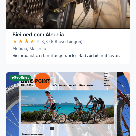
Bicimed.com Alcudia
★★★★★
★★★★★
3,8 (6 Bewertungen)
Alcúdia, Mallorca
Bicimed ist ein familiengeführter Radverleih mit zwei Stationen auf Mallorca: dem ursprünglichen Standort in Alcúdia (Experience Center) und …
Geöffnet