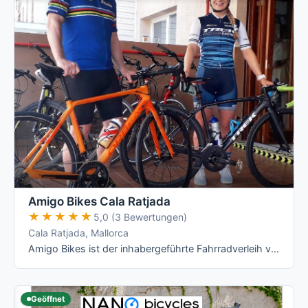
Amigo Bikes Cala Ratjada
★★★★★
★★★★★
5,0 (3 Bewertungen)
Cala Ratjada, Mallorca
Amigo Bikes ist der inhabergeführte Fahrradverleih von Marc Laubinger in Cala Ratjada – mit einer fast reinen Orbea-Flotte vom …
Geöffnet