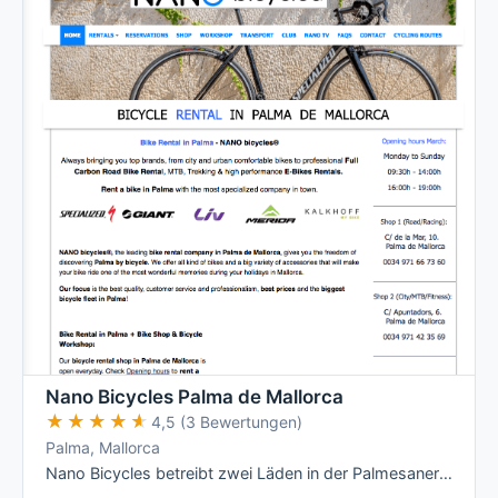
Nano Bicycles Palma de Mallorca
★★★★★
★★★★★
4,5 (3 Bewertungen)
Palma, Mallorca
Nano Bicycles betreibt zwei Läden in der Palmesaner Altstadt, keine 5 Gehminuten auseinander: Shop 1 in der Carrer de la Mar für Rennräder …