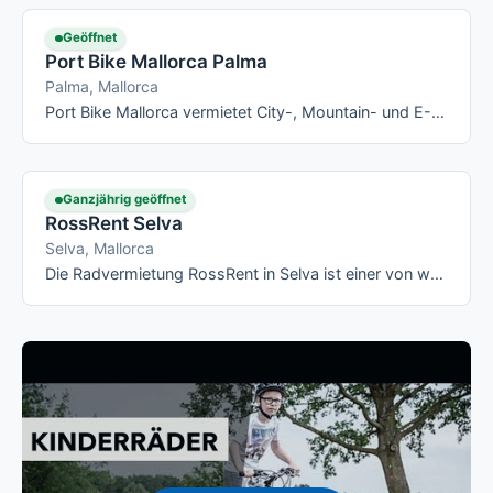
Geöffnet
Port Bike Mallorca Palma
Palma, Mallorca
Port Bike Mallorca vermietet City-, Mountain- und E-Bikes an zwei Stationen direkt am Hafen von Palma – ideal, wenn Du mit dem …
Ganzjährig geöffnet
RossRent Selva
Selva, Mallorca
Die Radvermietung RossRent in Selva ist einer von wenigen Radverleihen im Tramuntana-Umland abseits der Küstenorte: Von Selva aus fährst Du …