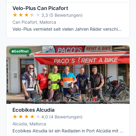
Velo-Plus Can Picafort
★★★★★
★★★★★
3,3 (5 Bewertungen)
Can Picafort, Mallorca
Velo-Plus vermietet seit vielen Jahren Räder verschiedener Kategorien direkt an der Carretera Artà-Alcúdia in Can Picafort, mit Tagespreisen …
Geöffnet
Ecobikes Alcudia
★★★★★
★★★★★
4,0 (4 Bewertungen)
Alcúdia, Mallorca
Ecobikes Alcudia ist ein Radladen in Port Alcúdia mit Abholung vor Ort und einer breiten Flotte von Lapierre-Rennrädern bis zum Kinderrad. …