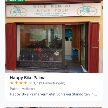
Happy Bike Palma
★★★★★
★★★★★
3,7 (3 Bewertungen)
Palma, Mallorca
Happy Bike Palma vermietet von zwei Standorten in Palma aus – Altstadt (Sant Felip Neri) und Ciudad Jardín – eine Flotte überwiegend von …