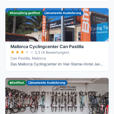
Ganzjährig geöffnet
Inselweite Auslieferung
Mallorca Cyclingcenter Can Pastilla
★★★★★
★★★★★
3,3 (4 Bewertungen)
Can Pastilla, Mallorca
Das Mallorca Cyclingcenter im Vier-Sterne-Hotel Java in Can Pastilla vermietet nach eigenen Angaben über 350 Räder von BMC, Colnago und …
Geöffnet
Inselweite Auslieferung