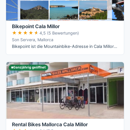
Bikepoint Cala Millor
★★★★★
★★★★★
4,5 (5 Bewertungen)
Son Servera, Mallorca
Bikepoint ist die Mountainbike-Adresse in Cala Millor: Specialized- und Orbea-Mieträder ab 10 €/Tag plus fünf geführte MTB-Touren im …
Ganzjährig geöffnet
Rental Bikes Mallorca Cala Millor