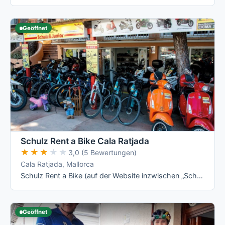
Geöffnet
Schulz Rent a Bike Cala Ratjada
★★★★★
★★★★★
3,0 (5 Bewertungen)
Cala Ratjada, Mallorca
Schulz Rent a Bike (auf der Website inzwischen „Schulz & Junior") ist ein Familienbetrieb mit zwei Läden in Cala Ratjada, der neben …
Geöffnet