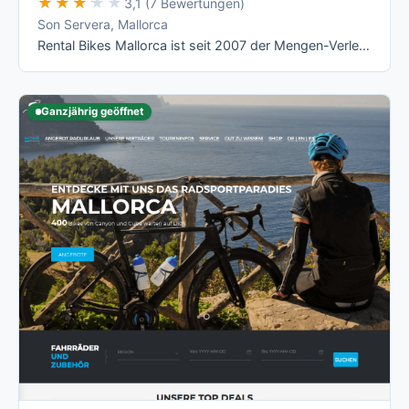
★★★★★
★★★★★
3,1 (7 Bewertungen)
Son Servera, Mallorca
Rental Bikes Mallorca ist seit 2007 der Mengen-Verleiher an der Ostküste: nach eigenen Angaben über 700 Räder, Lieferung an jede Adresse der …
Ganzjährig geöffnet