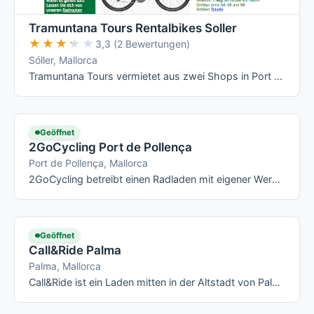
Tramuntana Tours Rentalbikes Soller
★★★★★
★★★★★
3,3 (2 Bewertungen)
Sóller, Mallorca
Tramuntana Tours vermietet aus zwei Shops in Port Sóller und Sóller Rennräder, Gravel Bikes, Mountainbikes, E-Bikes, Hybrid-/Trekkingräder …
Geöffnet
2GoCycling Port de Pollença
Port de Pollença, Mallorca
2GoCycling betreibt einen Radladen mit eigener Werkstatt direkt in Port de Pollença und deckt mit Rennrad, MTB, Trekking, City-, Kinder- und …
Geöffnet
Call&Ride Palma
Palma, Mallorca
Call&Ride ist ein Laden mitten in der Altstadt von Palma, keine drei Gehminuten von Kathedrale und Paseo del Borne entfernt, mit breiter …