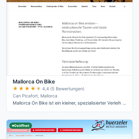
Mallorca On Bike
★★★★★
★★★★★
4,4 (5 Bewertungen)
Can Picafort, Mallorca
Mallorca On Bike ist ein kleiner, spezialisierter Verleih mit Fokus auf hochwertige Rennräder (Lapierre, Stevens, Drössiger, Viper) und …
Geöffnet