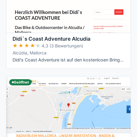
Didi`s Coast Adventure Alcudia
★★★★★
★★★★★
4,3 (3 Bewertungen)
Alcúdia, Mallorca
Didi's Coast Adventure ist auf den kostenlosen Bring- und Abholservice zu Hotel, Ferienwohnung oder Finca ausgelegt, nicht auf …
Geöffnet