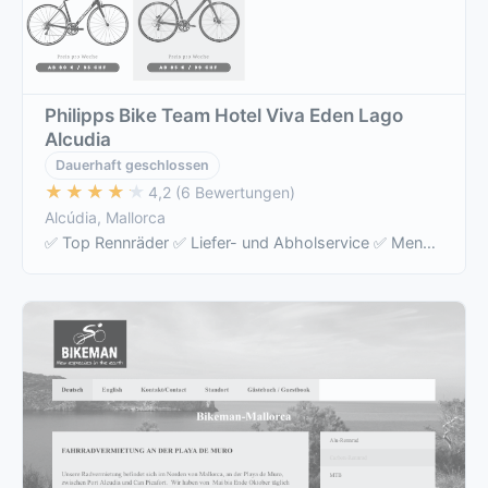
Philipps Bike Team Hotel Viva Eden Lago
Alcudia
Dauerhaft geschlossen
★★★★★
★★★★★
4,2 (6 Bewertungen)
Alcúdia, Mallorca
✅ Top Rennräder ✅ Liefer- und Abholservice ✅ Mengenrabatt Mengenrabatt auf Anfrage ✅ Zubehör inkl (Pumpe, Reserveschlauch, Computer) ✅ …