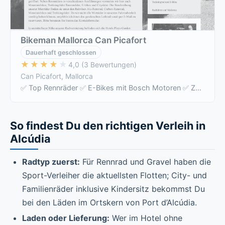
Bikeman Mallorca Can Picafort
Dauerhaft geschlossen
★★★★★
★★★★★
4,0 (3 Bewertungen)
Can Picafort, Mallorca
✅ Top Rennräder ✅ E-Bikes mit Bosch Motoren ✅ Zubehör (Helm, Schloss) inkl ✅ Fahrräder für Kinder ✅ Kindersitz (Kinderhelm inkl) buchbar …
So findest Du den richtigen Verleih in
Alcúdia
Radtyp zuerst:
Für Rennrad und Gravel haben die
Sport-Verleiher die aktuellsten Flotten; City- und
Familienräder inklusive Kindersitz bekommst Du
bei den Läden im Ortskern von Port d’Alcúdia.
Laden oder Lieferung:
Wer im Hotel ohne