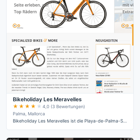
Bikeholiday Les Meravelles
★★★★★
★★★★★
4,0 (3 Bewertungen)
Palma, Mallorca
Bikeholiday Les Meravelles ist die Playa-de-Palma-Station von 54/11 Bikeholiday und vermietet nach eigener Flottenliste überwiegend …