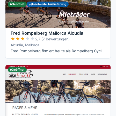
Geöffnet
Inselweite Auslieferung
Fred Rompelberg Mallorca Alcudia
★★★★★
★★★★★
2,7 (7 Bewertungen)
Alcúdia, Mallorca
Fred Rompelberg firmiert heute als Rompelberg Cycling Holidays und ist in erster Linie ein Radreise-Veranstalter mit eigenem Fahrradverleih: …
Geöffnet