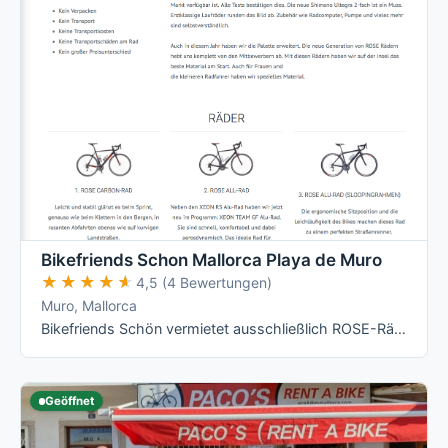
Bikefriends Schon Mallorca Playa de Muro
★★★★★
★★★★★
4,5 (4 Bewertungen)
Muro, Mallorca
Bikefriends Schön vermietet ausschließlich ROSE-Räder direkt an drei Hotelstationen zwischen Puerto de Alcúdia und Playa de Muro – von …
Geöffnet