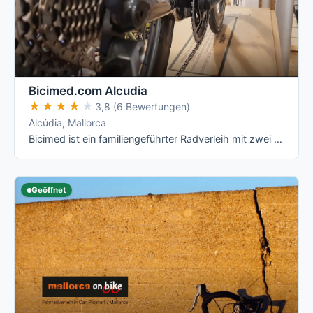
Bicimed.com Alcudia
★★★★★
★★★★★
3,8 (6 Bewertungen)
Alcúdia, Mallorca
Bicimed ist ein familiengeführter Radverleih mit zwei Stationen auf Mallorca: dem ursprünglichen Standort in Alcúdia (Experience Center) und …
Geöffnet