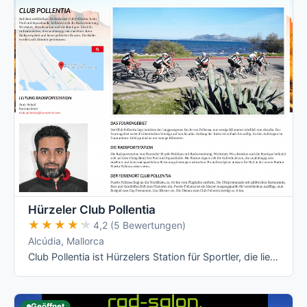
Hürzeler Club Pollentia
★★★★★
★★★★★
4,2 (5 Bewertungen)
Alcúdia, Mallorca
Club Pollentia ist Hürzelers Station für Sportler, die lieber allein als in der Gruppe fahren: Geführte Touren gibt es hier nicht, dafür …
Geöffnet