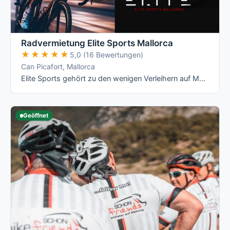
Radvermietung Elite Sports Mallorca
★★★★★
★★★★★
5,0 (16 Bewertungen)
Can Picafort, Mallorca
Elite Sports gehört zu den wenigen Verleihern auf Mallorca mit echten All-Inclusive-Preisen: Versicherung, Radanpassung, Zubehör und …
Geöffnet