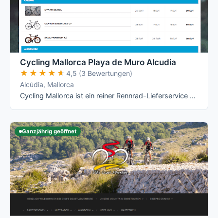
Cycling Mallorca Playa de Muro Alcudia
★★★★★
★★★★★
4,5 (3 Bewertungen)
Alcúdia, Mallorca
Cycling Mallorca ist ein reiner Rennrad-Lieferservice ohne klassisches Ladengeschäft für Selbstabholer zur Öffnungszeit: Bestellung online, …
Ganzjährig geöffnet