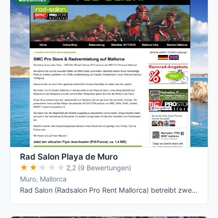
Rad Salon Playa de Muro
★★★★★
★★★★★
2,2 (9 Bewertungen)
Muro, Mallorca
Rad Salon (Radsalon Pro Rent Mallorca) betreibt zwei Shop-Verleihstationen auf der Insel (Playa de Muro und Can Picafort) sowie drei …