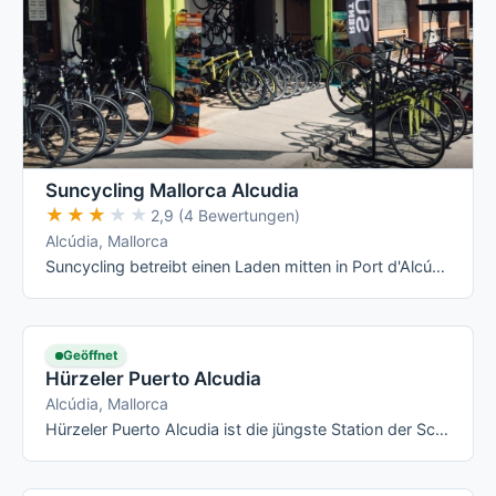
Suncycling Mallorca Alcudia
★★★★★
★★★★★
2,9 (4 Bewertungen)
Alcúdia, Mallorca
Suncycling betreibt einen Laden mitten in Port d'Alcúdia mit einer Flotte, die 2026 komplett auf Trek, Scott, Merida und Kross umgestellt …
Geöffnet
Hürzeler Puerto Alcudia
Alcúdia, Mallorca
Hürzeler Puerto Alcudia ist die jüngste Station der Schweizer Radsport-Kette auf Mallorca und liegt mitten im Ferienort statt auf einem …