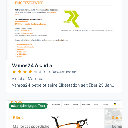
Vamos24 Alcudia
★★★★★
★★★★★
4,3 (3 Bewertungen)
Alcúdia, Mallorca
Vamos24 betreibt seine Bikestation seit über 25 Jahren in Alcudia und deckt mit Rennrad, Mountainbike (Fully und Hardtail), E-Mountainbike, …
Ganzjährig geöffnet