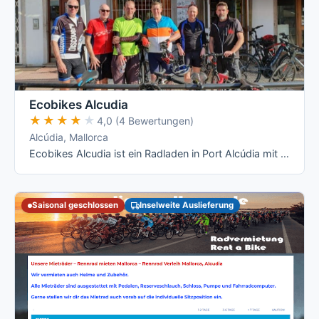
Ecobikes Alcudia
★★★★★
★★★★★
4,0 (4 Bewertungen)
Alcúdia, Mallorca
Ecobikes Alcudia ist ein Radladen in Port Alcúdia mit Abholung vor Ort und einer breiten Flotte von Lapierre-Rennrädern bis zum Kinderrad. …
Saisonal geschlossen
Inselweite Auslieferung