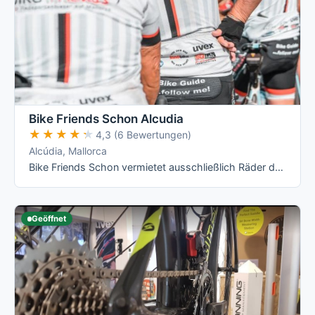
Bike Friends Schon Alcudia
★★★★★
★★★★★
4,3 (6 Bewertungen)
Alcúdia, Mallorca
Bike Friends Schon vermietet ausschließlich Räder der Marke Rose – ausgegeben an Radstationen direkt in Partnerhotels: im Zafiro Palace …
Geöffnet