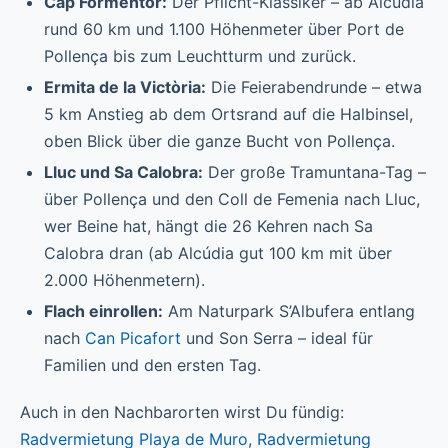
Cap Formentor:
Der Pflicht-Klassiker – ab Alcúdia
rund 60 km und 1.100 Höhenmeter über Port de
Pollença bis zum Leuchtturm und zurück.
Ermita de la Victòria:
Die Feierabendrunde – etwa
5 km Anstieg ab dem Ortsrand auf die Halbinsel,
oben Blick über die ganze Bucht von Pollença.
Lluc und Sa Calobra:
Der große Tramuntana-Tag –
über Pollença und den Coll de Femenia nach Lluc,
wer Beine hat, hängt die 26 Kehren nach Sa
Calobra dran (ab Alcúdia gut 100 km mit über
2.000 Höhenmetern).
Flach einrollen:
Am Naturpark S’Albufera entlang
nach
Can Picafort
und Son Serra – ideal für
Familien und den ersten Tag.
Auch in den Nachbarorten wirst Du fündig:
Radvermietung Playa de Muro
,
Radvermietung