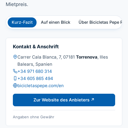
Mietpreis.
Kurz-Fazit
Auf einen Blick
Über Bicicletas Pepe Pa
Kontakt & Anschrift
Adresse:
Carrer Cala Blanca, 7, 07181
Torrenova
, Illes
Balears, Spanien
Telefon:
+34 971 680 314
Mobil:
+34 605 865 494
Website:
bicicletaspepe.com/en
Zur Website des Anbieters ↗
Angaben ohne Gewähr