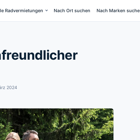
lle Radvermietungen
Nach Ort suchen
Nach Marken such
eih Mallorca
nfreundlicher
ärz 2024