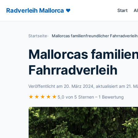
Radverleih Mallorca
♥
Start
A
– Radverl
Startseite
Mallorcas familienfreundlicher Fahrradverleih
Mallorcas familie
Fahrradverleih
Veröffentlicht am
20. März 2024
, aktualisiert am
21. M
★★★★★
★★★★★
5,0 von 5 Sternen – 1 Bewertung