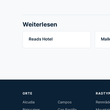
Weiterlesen
Reads Hotel
Mall
ORTE
RADTY
Alcudia
Campos
Rennräd
Binissalem
Can Pastilla
Mountai