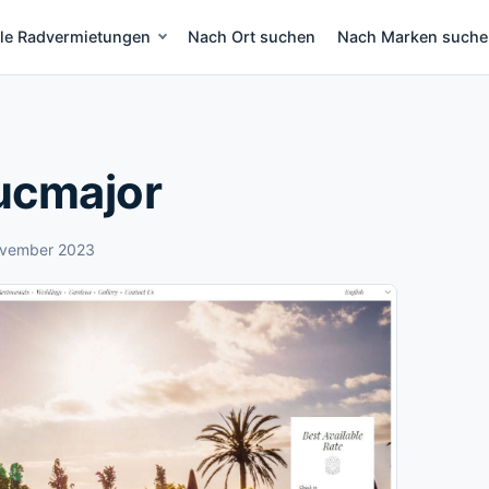
lle Radvermietungen
Nach Ort suchen
Nach Marken such
eih Mallorca
lucmajor
ovember 2023