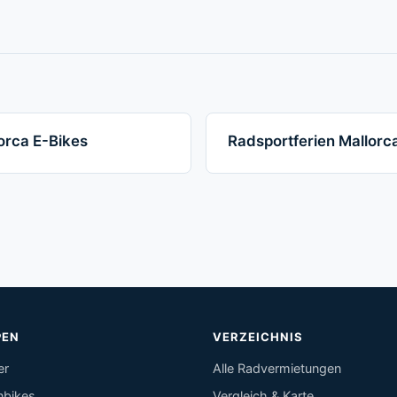
orca E-Bikes
Radsportferien Mallorc
PEN
VERZEICHNIS
er
Alle Radvermietungen
nbikes
Vergleich & Karte