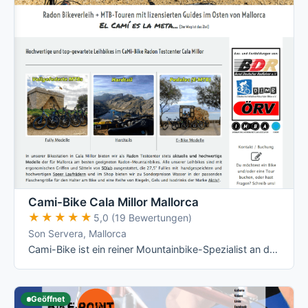
Cami-Bike Cala Millor Mallorca
★★★★★
★★★★★
5,0 (19 Bewertungen)
Son Servera, Mallorca
Cami-Bike ist ein reiner Mountainbike-Spezialist an der Ostküste: Hardtail, Fully und die jeweiligen E-Varianten von Merida, dazu geführte …
Geöffnet