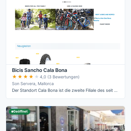
Bicis Sancho Cala Bona
★★★★★
★★★★★
4,0 (3 Bewertungen)
Son Servera, Mallorca
Der Standort Cala Bona ist die zweite Filiale des seit 1972 als Familienbetrieb geführten Unternehmens Sancho Bikes und deckt hier vor allem …
Geöffnet