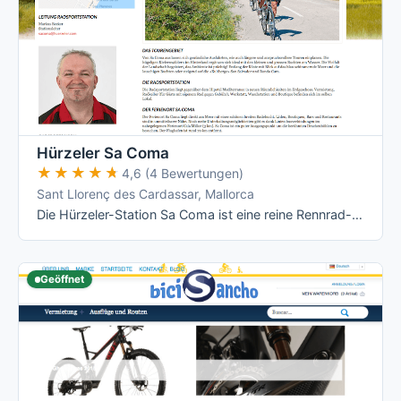
Hürzeler Sa Coma
★★★★★
★★★★★
4,6 (4 Bewertungen)
Sant Llorenç des Cardassar, Mallorca
Die Hürzeler-Station Sa Coma ist eine reine Rennrad- und E-Bike-Vermietung mit Werkstatt und Boutique direkt gegenüber dem Hipotels …
Geöffnet