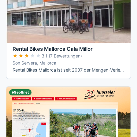
Rental Bikes Mallorca Cala Millor
★★★★★
★★★★★
3,1 (7 Bewertungen)
Son Servera, Mallorca
Rental Bikes Mallorca ist seit 2007 der Mengen-Verleiher an der Ostküste: nach eigenen Angaben über 700 Räder, Lieferung an jede Adresse der …
Geöffnet