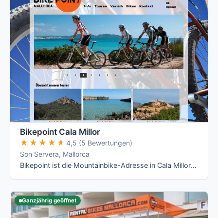
Bikepoint Cala Millor
★★★★★
★★★★★
4,5 (5 Bewertungen)
Son Servera, Mallorca
Bikepoint ist die Mountainbike-Adresse in Cala Millor: Specialized- und Orbea-Mieträder ab 10 €/Tag plus fünf geführte MTB-Touren im …
Ganzjährig geöffnet