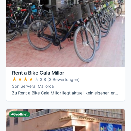
Rent a Bike Cala Millor
★★★★★
★★★★★
3,8 (3 Bewertungen)
Son Servera, Mallorca
Zu Rent a Bike Cala Millor liegt aktuell kein eigener, erreichbarer Webauftritt vor - der bisher hinterlegte Link fuehrt nur auf die …
Geöffnet