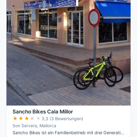
Sancho Bikes Cala Millor
★★★★★
★★★★★
3,3 (3 Bewertungen)
Son Servera, Mallorca
Sancho Bikes ist ein Familienbetrieb mit drei Generationen Radsport-Erfahrung an der Cala-Millor-Küste, mit klar aufgeschlüsselten …