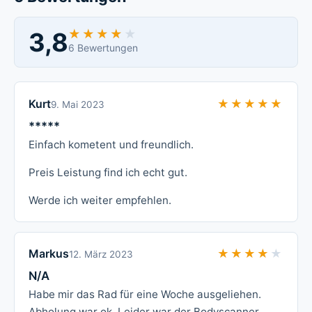
3,8
★★★★★
★★★★★
6 Bewertungen
Kurt
★★★★★
★★★★★
9. Mai 2023
*****
Einfach kometent und freundlich.
Preis Leistung find ich echt gut.
Werde ich weiter empfehlen.
Markus
★★★★★
★★★★★
12. März 2023
N/A
Habe mir das Rad für eine Woche ausgeliehen.
Abholung war ok. Leider war der Bodyscanner