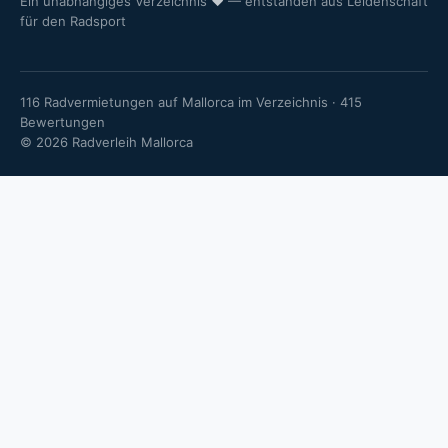
Ein unabhängiges Verzeichnis
♥
— entstanden aus Leidenschaft
für den Radsport
116 Radvermietungen auf Mallorca im Verzeichnis · 415
Bewertungen
© 2026 Radverleih Mallorca