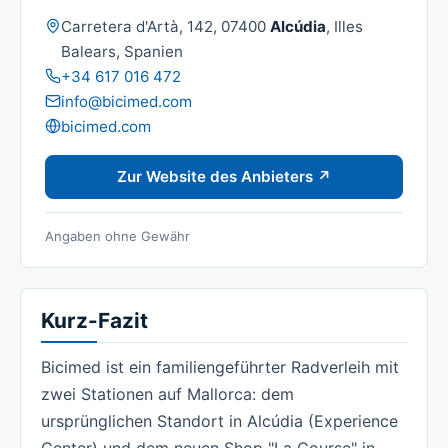
Adresse:
Carretera d'Artà, 142, 07400
Alcúdia
, Illes
Balears, Spanien
Telefon:
+34 617 016 472
E-Mail:
info@bicimed.com
Website:
bicimed.com
Zur Website des Anbieters ↗
Angaben ohne Gewähr
Kurz-Fazit
Bicimed ist ein familiengeführter Radverleih mit
zwei Stationen auf Mallorca: dem
ursprünglichen Standort in Alcúdia (Experience
Center) und dem neuen Shop "La Course" in