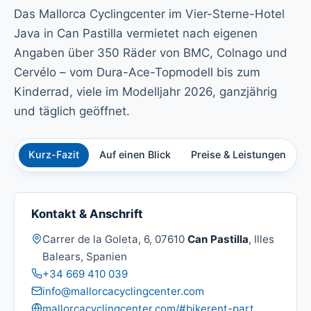
Das Mallorca Cyclingcenter im Vier-Sterne-Hotel
Java in Can Pastilla vermietet nach eigenen
Angaben über 350 Räder von BMC, Colnago und
Cervélo – vom Dura-Ace-Topmodell bis zum
Kinderrad, viele im Modelljahr 2026, ganzjährig
und täglich geöffnet.
Kurz-Fazit
Auf einen Blick
Preise & Leistungen
Ü
Kontakt & Anschrift
Adresse:
Carrer de la Goleta, 6, 07610
Can Pastilla
, Illes
Balears, Spanien
Telefon:
+34 669 410 039
E-Mail:
info@mallorcacyclingcenter.com
Website:
mallorcacyclingcenter.com/#bikerent-part