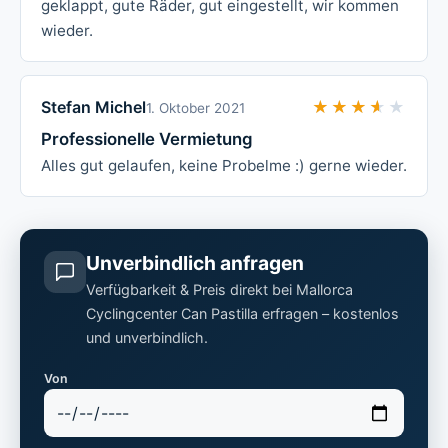
geklappt, gute Räder, gut eingestellt, wir kommen
wieder.
Stefan Michel
★★★★★
★★★★★
1. Oktober 2021
Professionelle Vermietung
Alles gut gelaufen, keine Probelme :) gerne wieder.
Unverbindlich anfragen
Verfügbarkeit & Preis direkt bei Mallorca
Cyclingcenter Can Pastilla erfragen – kostenlos
und unverbindlich.
Von