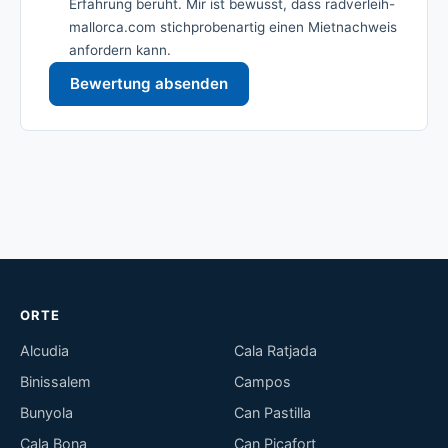
Erfahrung beruht. Mir ist bewusst, dass radverleih-
mallorca.com stichprobenartig einen Mietnachweis
anfordern kann.
Bewertung absenden
ORTE
Alcudia
Cala Ratjada
Binissalem
Campos
Bunyola
Can Pastilla
Cala Bona
Can Picafort