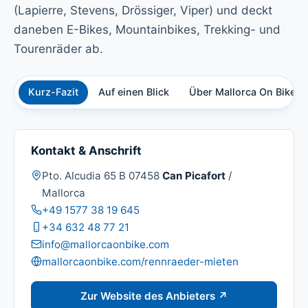
(Lapierre, Stevens, Drössiger, Viper) und deckt
daneben E-Bikes, Mountainbikes, Trekking- und
Tourenräder ab.
Kurz-Fazit
Auf einen Blick
Über Mallorca On Bike
Kontakt & Anschrift
Adresse:
Pto. Alcudia 65 B 07458
Can Picafort
/
Mallorca
Telefon:
+49 1577 38 19 645
Mobil:
+34 632 48 77 21
E-Mail:
info@mallorcaonbike.com
Website:
mallorcaonbike.com/rennraeder-mieten
Zur Website des Anbieters ↗