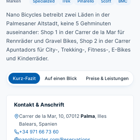
Marken
Specialized
Trek
Pinarello
Scott
BMC
Nano Bicycles betreibt zwei Läden in der
Palmesaner Altstadt, keine 5 Gehminuten
auseinander: Shop 1 in der Carrer de la Mar für
Rennräder und Gravel Bikes, Shop 2 in der Carrer
Apuntadors für City-, Trekking-, Fitness-, E-Bikes
und Kinderräder.
Kurz-Fazit
Auf einen Blick
Preise & Leistungen
Ü
Kontakt & Anschrift
Adresse:
Carrer de la Mar, 10, 07012
Palma
, Illes
Balears, Spanien
Telefon:
+34 971 66 73 60
Website:
nanobicycles.com/Reservations