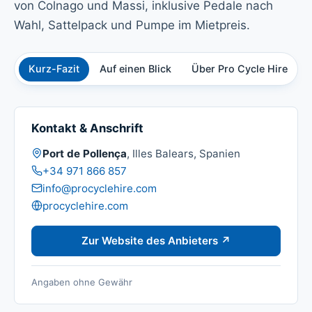
von Colnago und Massi, inklusive Pedale nach
Wahl, Sattelpack und Pumpe im Mietpreis.
Kurz-Fazit
Auf einen Blick
Über Pro Cycle Hire
Kontakt & Anschrift
Adresse:
Port de Pollença
, Illes Balears, Spanien
Telefon:
+34 971 866 857
E-Mail:
info@procyclehire.com
Website:
procyclehire.com
Zur Website des Anbieters ↗
Angaben ohne Gewähr