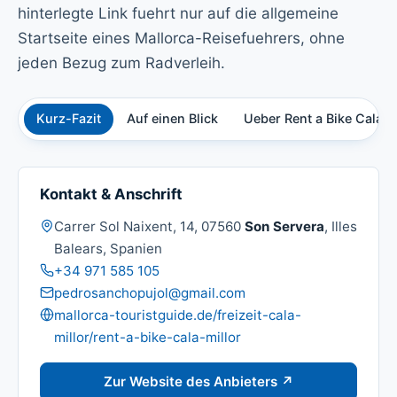
hinterlegte Link fuehrt nur auf die allgemeine
Startseite eines Mallorca-Reisefuehrers, ohne
jeden Bezug zum Radverleih.
Kurz-Fazit
Auf einen Blick
Ueber Rent a Bike Cala Mi
Kontakt & Anschrift
Adresse:
Carrer Sol Naixent, 14, 07560
Son Servera
, Illes
Balears, Spanien
Telefon:
+34 971 585 105
E-Mail:
pedrosanchopujol@gmail.com
Website:
mallorca-touristguide.de/freizeit-cala-
millor/rent-a-bike-cala-millor
Zur Website des Anbieters ↗