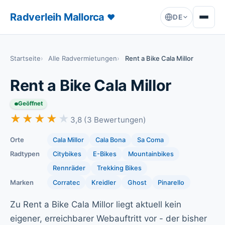
Radverleih Mallorca
♥
DE
Startseite
Alle Radvermietungen
Rent a Bike Cala Millor
Rent a Bike Cala Millor
Geöffnet
★★★★★
★★★★★
3,8 (3 Bewertungen)
Orte
Cala Millor
Cala Bona
Sa Coma
Radtypen
Citybikes
E-Bikes
Mountainbikes
Rennräder
Trekking Bikes
Marken
Corratec
Kreidler
Ghost
Pinarello
Zu Rent a Bike Cala Millor liegt aktuell kein
eigener, erreichbarer Webauftritt vor - der bisher