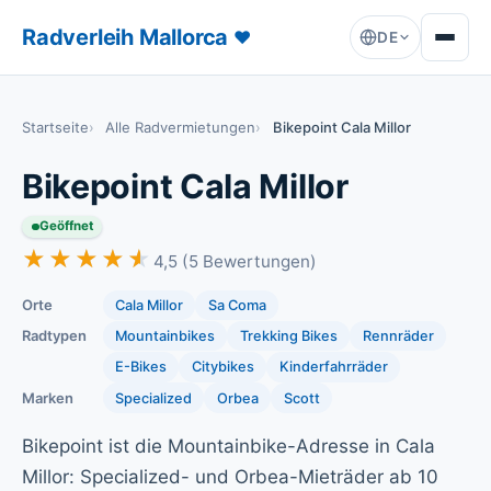
Radverleih Mallorca
♥
DE
Startseite
Alle Radvermietungen
Bikepoint Cala Millor
Bikepoint Cala Millor
Geöffnet
★★★★★
★★★★★
4,5 (5 Bewertungen)
Orte
Cala Millor
Sa Coma
Radtypen
Mountainbikes
Trekking Bikes
Rennräder
E-Bikes
Citybikes
Kinderfahrräder
Marken
Specialized
Orbea
Scott
Bikepoint ist die Mountainbike-Adresse in Cala
Millor: Specialized- und Orbea-Mieträder ab 10