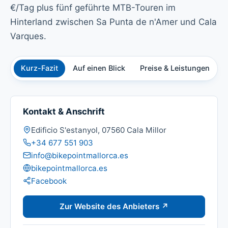
€/Tag plus fünf geführte MTB-Touren im
Hinterland zwischen Sa Punta de n'Amer und Cala
Varques.
Kurz-Fazit
Auf einen Blick
Preise & Leistungen
Ü
Kontakt & Anschrift
Adresse:
Edificio S'estanyol, 07560 Cala Millor
Telefon:
+34 677 551 903
E-Mail:
info@bikepointmallorca.es
Website:
bikepointmallorca.es
Social Media:
Facebook
Zur Website des Anbieters ↗