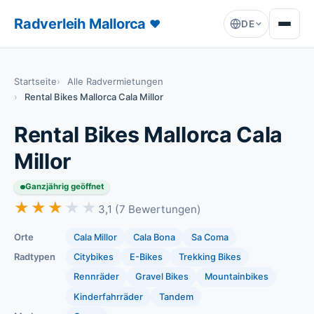
Radverleih Mallorca
♥
DE
Startseite
Alle Radvermietungen
Rental Bikes Mallorca Cala Millor
Rental Bikes Mallorca Cala
Millor
Ganzjährig geöffnet
★★★★★
★★★★★
3,1 (7 Bewertungen)
Orte
Cala Millor
Cala Bona
Sa Coma
Radtypen
Citybikes
E-Bikes
Trekking Bikes
Rennräder
Gravel Bikes
Mountainbikes
Kinderfahrräder
Tandem