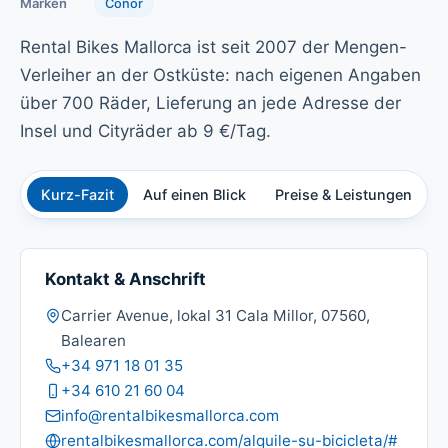
Marken
Conor
Rental Bikes Mallorca ist seit 2007 der Mengen-
Verleiher an der Ostküste: nach eigenen Angaben
über 700 Räder, Lieferung an jede Adresse der
Insel und Cityräder ab 9 €/Tag.
Kurz-Fazit
Auf einen Blick
Preise & Leistungen
Ü
Kontakt & Anschrift
Adresse:
Carrier Avenue, lokal 31 Cala Millor, 07560,
Balearen
Telefon:
+34 971 18 01 35
Mobil:
+34 610 21 60 04
E-Mail:
info@rentalbikesmallorca.com
Website:
rentalbikesmallorca.com/alquile-su-bicicleta/#