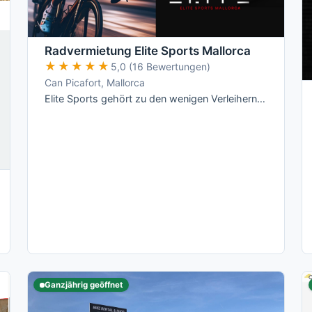
Radvermietung Elite Sports Mallorca
★★★★★
★★★★★
5,0 (16 Bewertungen)
Can Picafort, Mallorca
Elite Sports gehört zu den wenigen Verleihern auf Mallorca mit echten All-Inclusive-Preisen: Versicherung, Radanpassung, Zubehör und …
Ganzjährig geöffnet