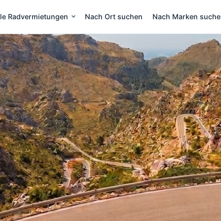
lle Radvermietungen
Nach Ort suchen
Nach Marken such
eih Mallorca