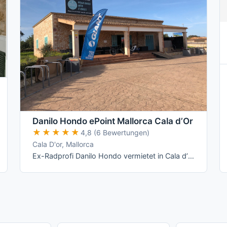
Danilo Hondo ePoint Mallorca Cala d’Or
★★★★★
★★★★★
4,8 (6 Bewertungen)
Cala D'or, Mallorca
Ex-Radprofi Danilo Hondo vermietet in Cala d’Or Giant- und Liv-Räder – vom Rennrad über Mountainbike bis zum E-Bike – und betreibt dort ein …