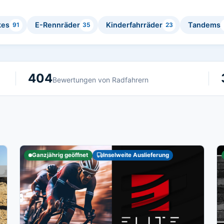
kes
E-Rennräder
Kinderfahrräder
Tandems
91
35
23
404
Bewertungen von Radfahrern
Ganzjährig geöffnet
Inselweite Auslieferung