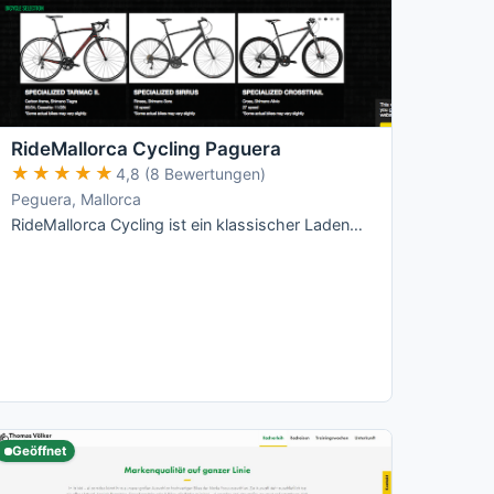
RideMallorca Cycling Paguera
★★★★★
★★★★★
4,8 (8 Bewertungen)
Peguera, Mallorca
RideMallorca Cycling ist ein klassischer Laden-Verleih am Bulevar de Peguera: Du holst Dein Rad im Shop ab, dort wird es Dir angepasst – …
Geöffnet