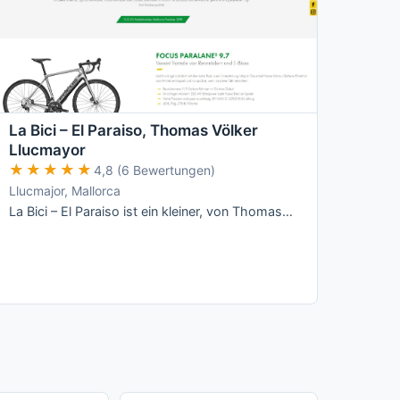
La Bici – El Paraiso, Thomas Völker
Llucmayor
★★★★★
★★★★★
4,8 (6 Bewertungen)
Llucmajor, Mallorca
La Bici – El Paraiso ist ein kleiner, von Thomas Völker persönlich geführter Radverleih in Llucmajor mit Fokus auf Focus-Räder (Rennrad, …