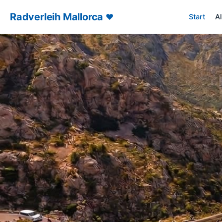
Radverleih Mallorca
♥
Start
A
– Radverl