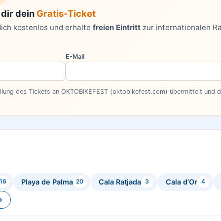
dir dein
Gratis-Ticket
dich kostenlos und erhalte
freien Eintritt
zur internationalen R
E-Mail
ellung des Tickets an OKTOBIKEFEST (oktobikefest.com) übermittelt und do
Playa de Palma
Cala Ratjada
Cala d’Or
16
20
3
4
→