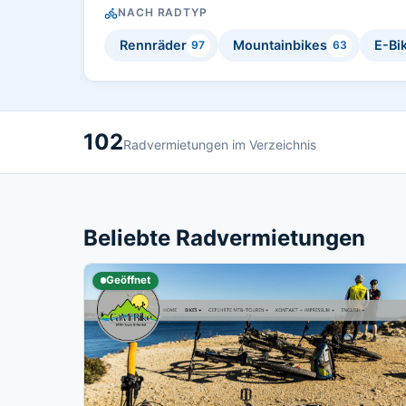
NACH RADTYP
Rennräder
Mountainbikes
E-Bi
97
63
102
Radvermietungen im Verzeichnis
Beliebte Radvermietungen
Geöffnet