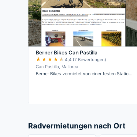
Berner Bikes Can Pastilla
★★★★★
★★★★★
4,4 (7 Bewertungen)
Can Pastilla, Mallorca
Berner Bikes vermietet von einer festen Station im Hotel THB El Cid an der Playa de Palma aus eine reine Rennrad- und E-Rennrad-Flotte mit …
Radvermietungen nach Ort