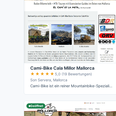
Cami-Bike Cala Millor Mallorca
★★★★★
★★★★★
5,0 (19 Bewertungen)
Son Servera, Mallorca
Cami-Bike ist ein reiner Mountainbike-Spezialist an der Ostküste: Hardtail, Fully und die jeweiligen E-Varianten von Merida, dazu geführte …
Geöffnet