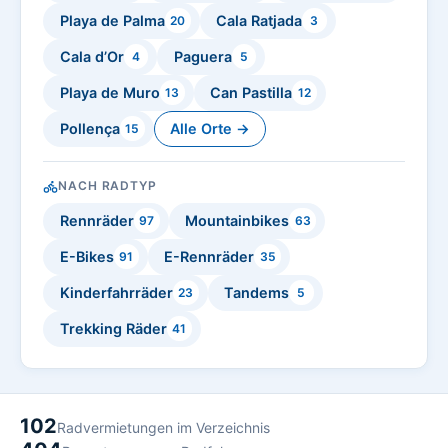
Playa de Palma
Cala Ratjada
20
3
Cala d’Or
Paguera
4
5
Playa de Muro
Can Pastilla
13
12
Pollença
Alle Orte →
15
NACH RADTYP
Rennräder
Mountainbikes
97
63
E-Bikes
E-Rennräder
91
35
Kinderfahrräder
Tandems
23
5
Trekking Räder
41
102
Radvermietungen im Verzeichnis