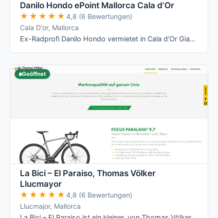
Danilo Hondo ePoint Mallorca Cala d’Or
★★★★★
★★★★★
4,8 (6 Bewertungen)
Cala D'or, Mallorca
Ex-Radprofi Danilo Hondo vermietet in Cala d’Or Giant- und Liv-Räder – vom Rennrad über Mountainbike bis zum E-Bike – und betreibt dort ein …
Geöffnet
La Bici – El Paraiso, Thomas Völker
Llucmayor
★★★★★
★★★★★
4,8 (6 Bewertungen)
Llucmajor, Mallorca
La Bici – El Paraiso ist ein kleiner, von Thomas Völker persönlich geführter Radverleih in Llucmajor mit Fokus auf Focus-Räder (Rennrad, …