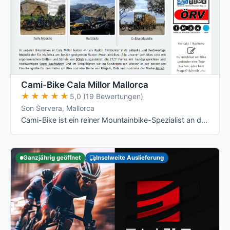
Cami-Bike Cala Millor Mallorca
★★★★★
★★★★★
5,0 (19 Bewertungen)
Son Servera, Mallorca
Cami-Bike ist ein reiner Mountainbike-Spezialist an der Ostküste: Hardtail, Fully und die jeweiligen E-Varianten von Merida, dazu geführte …
Ganzjährig geöffnet
Inselweite Auslieferung