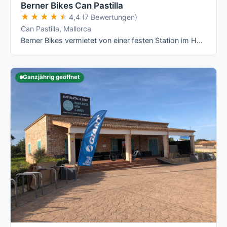
Berner Bikes Can Pastilla
★★★★★
★★★★★
4,4 (7 Bewertungen)
Can Pastilla, Mallorca
Berner Bikes vermietet von einer festen Station im Hotel THB El Cid an der Playa de Palma aus eine reine Rennrad- und E-Rennrad-Flotte mit …
Ganzjährig geöffnet