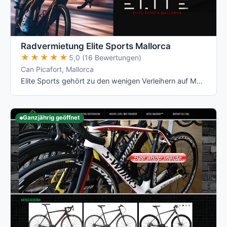
Radvermietung Elite Sports Mallorca
★★★★★
★★★★★
5,0 (16 Bewertungen)
Can Picafort, Mallorca
Elite Sports gehört zu den wenigen Verleihern auf Mallorca mit echten All-Inclusive-Preisen: Versicherung, Radanpassung, Zubehör und …
Ganzjährig geöffnet