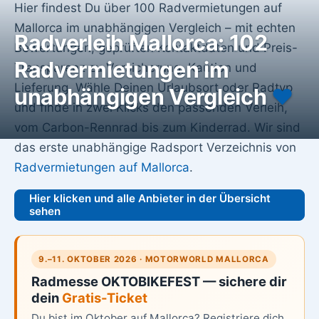
Hier findest Du über 100 Radvermietungen auf
Mallorca im unabhängigen Vergleich – mit echten
Radverleih Mallorca: 102
Bewertungen, geprüften Kontaktdaten und Preis-
Radvermietungen im
Transparenz zu Versicherung, Kaution und
Lieferung. Wähle Deinen Urlaubsort oder Radtyp
unabhängigen Vergleich
♥️
und finde in zwei Klicks den passenden Verleih,
vom Carbon-Rennrad bis zum Kinderrad. Wir sind
das erste unabhängige Radsport Verzeichnis von
Radvermietungen auf Mallorca
.
Hier klicken und alle Anbieter in der Übersicht
sehen
9.–11. OKTOBER 2026 · MOTORWORLD MALLORCA
Radmesse OKTOBIKEFEST — sichere dir
dein
Gratis-Ticket
Du bist im Oktober auf Mallorca? Registriere dich