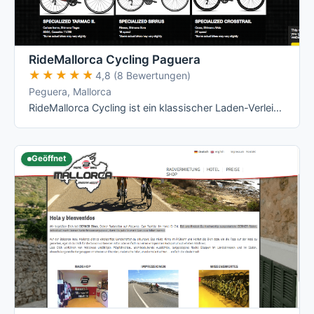
RideMallorca Cycling Paguera
★★★★★
★★★★★
4,8 (8 Bewertungen)
Peguera, Mallorca
RideMallorca Cycling ist ein klassischer Laden-Verleih am Bulevar de Peguera: Du holst Dein Rad im Shop ab, dort wird es Dir angepasst – …
Geöffnet