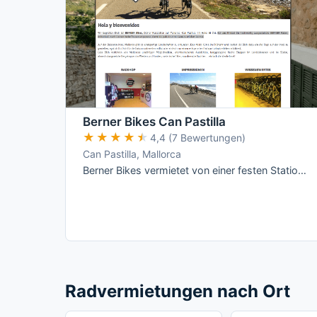
Berner Bikes Can Pastilla
★★★★★
★★★★★
4,4 (7 Bewertungen)
Can Pastilla, Mallorca
Berner Bikes vermietet von einer festen Station im Hotel THB El Cid an der Playa de Palma aus eine reine Rennrad- und E-Rennrad-Flotte mit …
Radvermietungen nach Ort