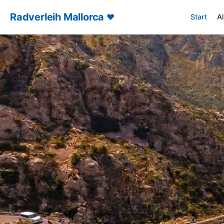
Radverleih Mallorca
♥
Start
A
– Radverl