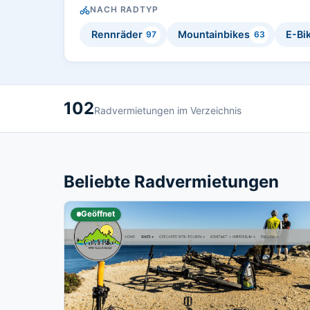
NACH RADTYP
Rennräder
Mountainbikes
E-Bi
97
63
102
Radvermietungen im Verzeichnis
Beliebte Radvermietungen
Geöffnet