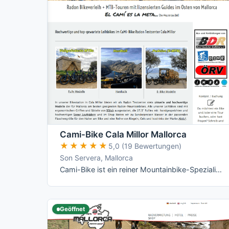
Cami-Bike Cala Millor Mallorca
★★★★★
★★★★★
5,0 (19 Bewertungen)
Son Servera, Mallorca
Cami-Bike ist ein reiner Mountainbike-Spezialist an der Ostküste: Hardtail, Fully und die jeweiligen E-Varianten von Merida, dazu geführte …
Geöffnet