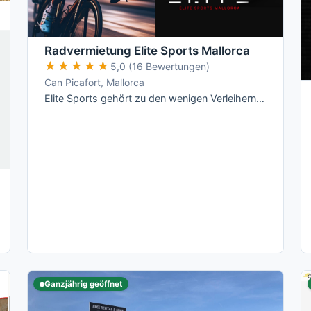
Radvermietung Elite Sports Mallorca
★★★★★
★★★★★
5,0 (16 Bewertungen)
Can Picafort, Mallorca
Elite Sports gehört zu den wenigen Verleihern auf Mallorca mit echten All-Inclusive-Preisen: Versicherung, Radanpassung, Zubehör und …
Ganzjährig geöffnet