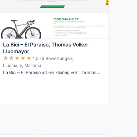
La Bici – El Paraiso, Thomas Völker
Llucmayor
★★★★★
★★★★★
4,8 (6 Bewertungen)
Llucmajor, Mallorca
La Bici – El Paraiso ist ein kleiner, von Thomas Völker persönlich geführter Radverleih in Llucmajor mit Fokus auf Focus-Räder (Rennrad, …