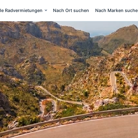
lle Radvermietungen
Nach Ort suchen
Nach Marken such
eih Mallorca