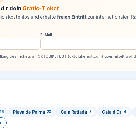
dir dein
Gratis-Ticket
dich kostenlos und erhalte
freien Eintritt
zur internationalen R
E-Mail
ellung des Tickets an OKTOBIKEFEST (oktobikefest.com) übermittelt und do
Playa de Palma
Cala Ratjada
Cala d’Or
16
20
3
4
→