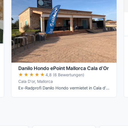
Danilo Hondo ePoint Mallorca Cala d’Or
★★★★★
★★★★★
4,8 (6 Bewertungen)
Cala D'or, Mallorca
Ex-Radprofi Danilo Hondo vermietet in Cala d’Or Giant- und Liv-Räder – vom Rennrad über Mountainbike bis zum E-Bike – und betreibt dort ein …