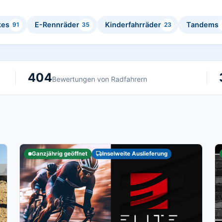
kes
E-Rennräder
Kinderfahrräder
Tandems
91
35
23
404
Bewertungen von Radfahrern
Ganzjährig geöffnet
Inselweite Auslieferung