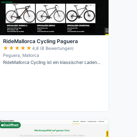
RideMallorca Cycling Paguera
★★★★★
★★★★★
4,8 (8 Bewertungen)
Peguera, Mallorca
RideMallorca Cycling ist ein klassischer Laden-Verleih am Bulevar de Peguera: Du holst Dein Rad im Shop ab, dort wird es Dir angepasst – …
Geöffnet