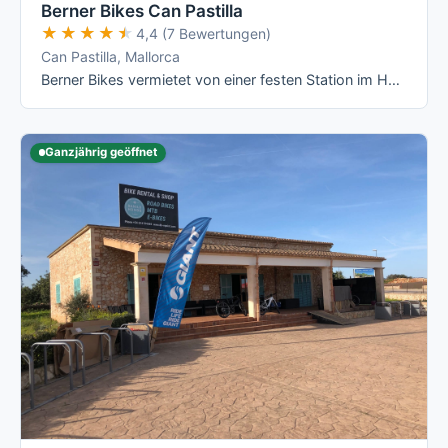
Berner Bikes Can Pastilla
★★★★★
★★★★★
4,4 (7 Bewertungen)
Can Pastilla, Mallorca
Berner Bikes vermietet von einer festen Station im Hotel THB El Cid an der Playa de Palma aus eine reine Rennrad- und E-Rennrad-Flotte mit …
Ganzjährig geöffnet