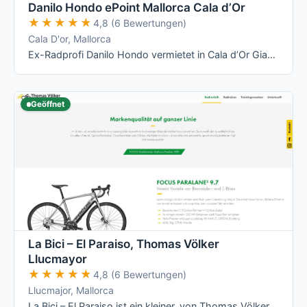
Danilo Hondo ePoint Mallorca Cala d’Or
★★★★★
★★★★★
4,8 (6 Bewertungen)
Cala D'or, Mallorca
Ex-Radprofi Danilo Hondo vermietet in Cala d’Or Giant- und Liv-Räder – vom Rennrad über Mountainbike bis zum E-Bike – und betreibt dort ein …
Geöffnet
La Bici – El Paraiso, Thomas Völker
Llucmayor
★★★★★
★★★★★
4,8 (6 Bewertungen)
Llucmajor, Mallorca
La Bici – El Paraiso ist ein kleiner, von Thomas Völker persönlich geführter Radverleih in Llucmajor mit Fokus auf Focus-Räder (Rennrad, …