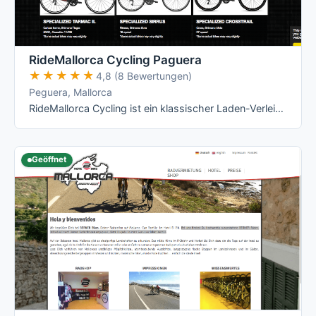
RideMallorca Cycling Paguera
★★★★★
★★★★★
4,8 (8 Bewertungen)
Peguera, Mallorca
RideMallorca Cycling ist ein klassischer Laden-Verleih am Bulevar de Peguera: Du holst Dein Rad im Shop ab, dort wird es Dir angepasst – …
Geöffnet