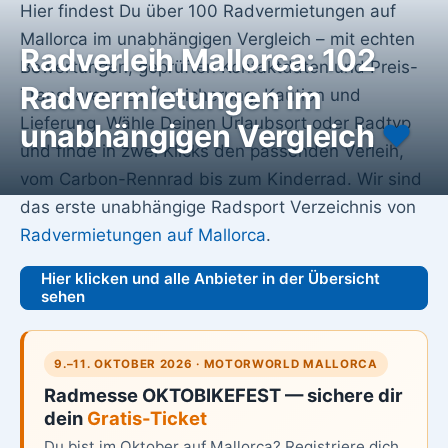
Hier findest Du über 100 Radvermietungen auf
Mallorca im unabhängigen Vergleich – mit echten
Radverleih Mallorca: 102
Bewertungen, geprüften Kontaktdaten und Preis-
Radvermietungen im
Transparenz zu Versicherung, Kaution und
Lieferung. Wähle Deinen Urlaubsort oder Radtyp
unabhängigen Vergleich
♥️
und finde in zwei Klicks den passenden Verleih,
vom Carbon-Rennrad bis zum Kinderrad. Wir sind
das erste unabhängige Radsport Verzeichnis von
Radvermietungen auf Mallorca
.
Hier klicken und alle Anbieter in der Übersicht
sehen
9.–11. OKTOBER 2026 · MOTORWORLD MALLORCA
Radmesse OKTOBIKEFEST — sichere dir
dein
Gratis-Ticket
Du bist im Oktober auf Mallorca? Registriere dich