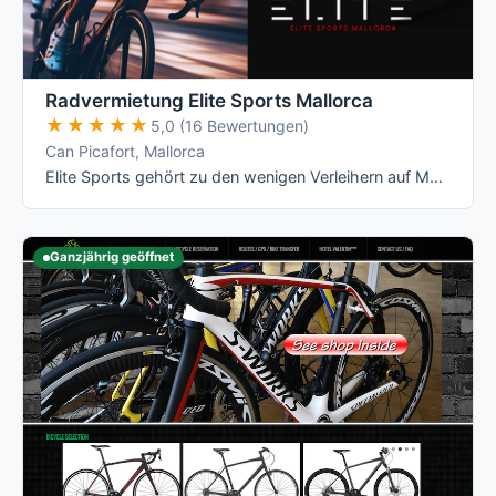
Radvermietung Elite Sports Mallorca
★★★★★
★★★★★
5,0 (16 Bewertungen)
Can Picafort, Mallorca
Elite Sports gehört zu den wenigen Verleihern auf Mallorca mit echten All-Inclusive-Preisen: Versicherung, Radanpassung, Zubehör und …
Ganzjährig geöffnet