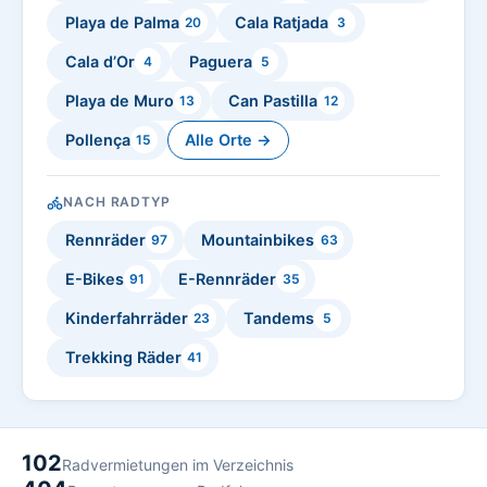
Playa de Palma
Cala Ratjada
20
3
Cala d’Or
Paguera
4
5
Playa de Muro
Can Pastilla
13
12
Pollença
Alle Orte →
15
NACH RADTYP
Rennräder
Mountainbikes
97
63
E-Bikes
E-Rennräder
91
35
Kinderfahrräder
Tandems
23
5
Trekking Räder
41
102
Radvermietungen im Verzeichnis