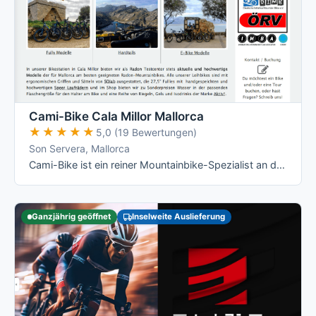
Cami-Bike Cala Millor Mallorca
★★★★★
★★★★★
5,0 (19 Bewertungen)
Son Servera, Mallorca
Cami-Bike ist ein reiner Mountainbike-Spezialist an der Ostküste: Hardtail, Fully und die jeweiligen E-Varianten von Merida, dazu geführte …
Ganzjährig geöffnet
Inselweite Auslieferung