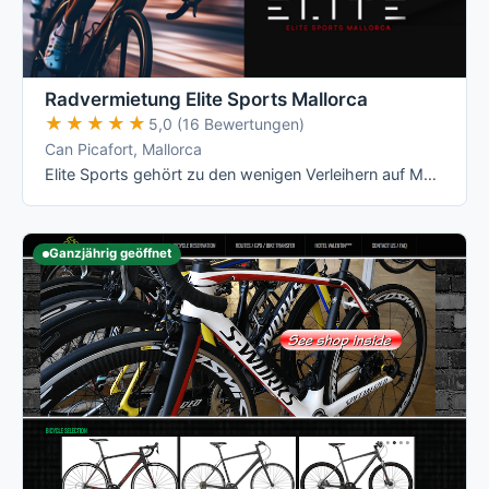
Radvermietung Elite Sports Mallorca
★★★★★
★★★★★
5,0 (16 Bewertungen)
Can Picafort, Mallorca
Elite Sports gehört zu den wenigen Verleihern auf Mallorca mit echten All-Inclusive-Preisen: Versicherung, Radanpassung, Zubehör und …
Ganzjährig geöffnet