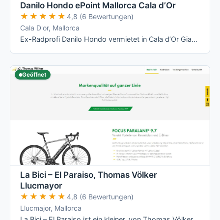
Danilo Hondo ePoint Mallorca Cala d’Or
★★★★★
★★★★★
4,8 (6 Bewertungen)
Cala D'or, Mallorca
Ex-Radprofi Danilo Hondo vermietet in Cala d’Or Giant- und Liv-Räder – vom Rennrad über Mountainbike bis zum E-Bike – und betreibt dort ein …
Geöffnet
La Bici – El Paraiso, Thomas Völker
Llucmayor
★★★★★
★★★★★
4,8 (6 Bewertungen)
Llucmajor, Mallorca
La Bici – El Paraiso ist ein kleiner, von Thomas Völker persönlich geführter Radverleih in Llucmajor mit Fokus auf Focus-Räder (Rennrad, …