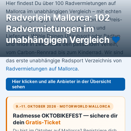
Hier findest Du über 100 Radvermietungen auf
Mallorca im unabhängigen Vergleich – mit echten
Radverleih Mallorca: 102
Bewertungen, geprüften Kontaktdaten und Preis-
Radvermietungen im
Transparenz zu Versicherung, Kaution und
Lieferung. Wähle Deinen Urlaubsort oder Radtyp
unabhängigen Vergleich
♥️
und finde in zwei Klicks den passenden Verleih,
vom Carbon-Rennrad bis zum Kinderrad. Wir sind
das erste unabhängige Radsport Verzeichnis von
Radvermietungen auf Mallorca
.
Hier klicken und alle Anbieter in der Übersicht
sehen
9.–11. OKTOBER 2026 · MOTORWORLD MALLORCA
Radmesse OKTOBIKEFEST — sichere dir
dein
Gratis-Ticket
Du bist im Oktober auf Mallorca? Registriere dich