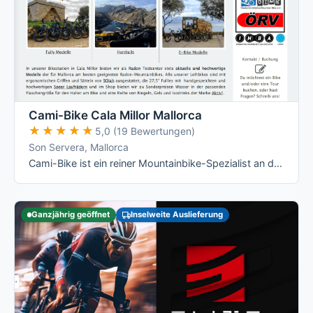
Cami-Bike Cala Millor Mallorca
★★★★★
★★★★★
5,0 (19 Bewertungen)
Son Servera, Mallorca
Cami-Bike ist ein reiner Mountainbike-Spezialist an der Ostküste: Hardtail, Fully und die jeweiligen E-Varianten von Merida, dazu geführte …
Ganzjährig geöffnet
Inselweite Auslieferung