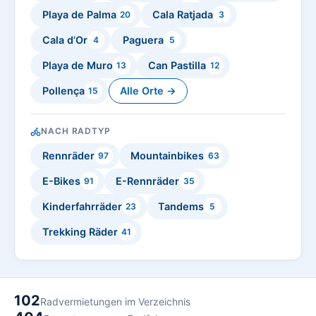
Playa de Palma
Cala Ratjada
20
3
Cala d’Or
Paguera
4
5
Playa de Muro
Can Pastilla
13
12
Pollença
Alle Orte →
15
NACH RADTYP
Rennräder
Mountainbikes
97
63
E-Bikes
E-Rennräder
91
35
Kinderfahrräder
Tandems
23
5
Trekking Räder
41
102
Radvermietungen im Verzeichnis