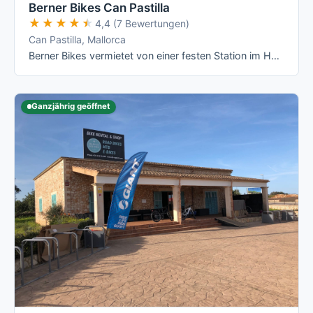
Berner Bikes Can Pastilla
★★★★★
★★★★★
4,4 (7 Bewertungen)
Can Pastilla, Mallorca
Berner Bikes vermietet von einer festen Station im Hotel THB El Cid an der Playa de Palma aus eine reine Rennrad- und E-Rennrad-Flotte mit …
Ganzjährig geöffnet