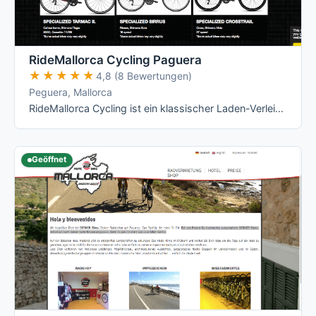
RideMallorca Cycling Paguera
★★★★★
★★★★★
4,8 (8 Bewertungen)
Peguera, Mallorca
RideMallorca Cycling ist ein klassischer Laden-Verleih am Bulevar de Peguera: Du holst Dein Rad im Shop ab, dort wird es Dir angepasst – …
Geöffnet